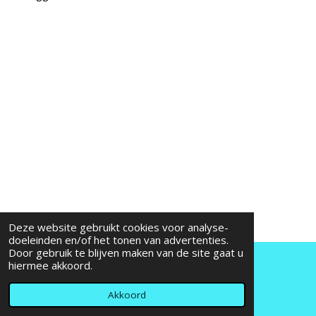
Deze website gebruikt cookies voor analyse-
doeleinden en/of het tonen van advertenties.
Door gebruik te blijven maken van de site gaat u
hiermee akkoord.
© 2015 - 2026 dutch Hero's
Akkoord