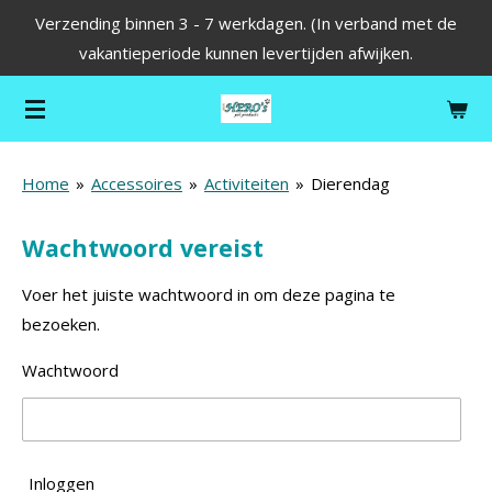
Verzending binnen 3 - 7 werkdagen. (In verband met de
Ga
vakantieperiode kunnen levertijden afwijken.
direct
naar
de
hoofdinhoud
Home
»
Accessoires
»
Activiteiten
»
Dierendag
Wachtwoord vereist
Voer het juiste wachtwoord in om deze pagina te
bezoeken.
Wachtwoord
Inloggen