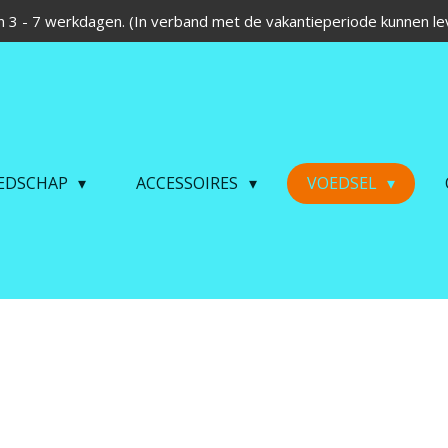
 3 - 7 werkdagen. (In verband met de vakantieperiode kunnen lev
EDSCHAP
ACCESSOIRES
VOEDSEL
s