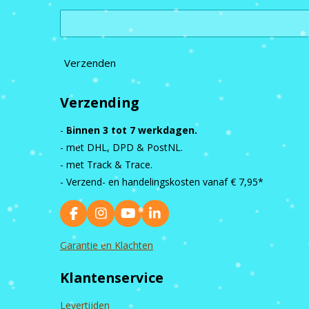
Verzenden
Verzending
-
Binnen 3 tot 7 werkdagen.
- met DHL, DPD & PostNL.
- met Track & Trace.
- Verzend- en handelingskosten vanaf
€ 7,95*
F
I
Y
L
a
n
o
i
c
s
u
n
Garantie en Klachten
e
t
T
k
b
a
u
e
Klantenservice
o
g
b
d
o
r
e
I
k
a
n
Levertijden