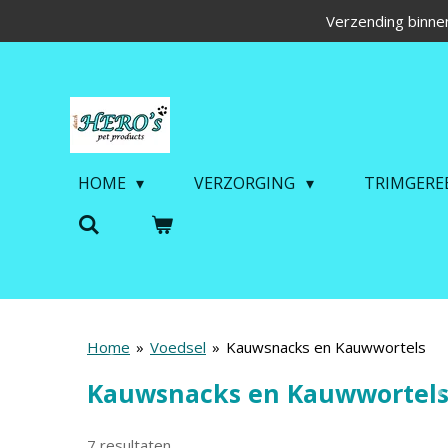
Verzending binnen
Ga
direct
naar
de
hoofdinhoud
HOME
VERZORGING
TRIMGERE
Home
»
Voedsel
»
Kauwsnacks en Kauwwortels
Kauwsnacks en Kauwwortel
7 resultaten