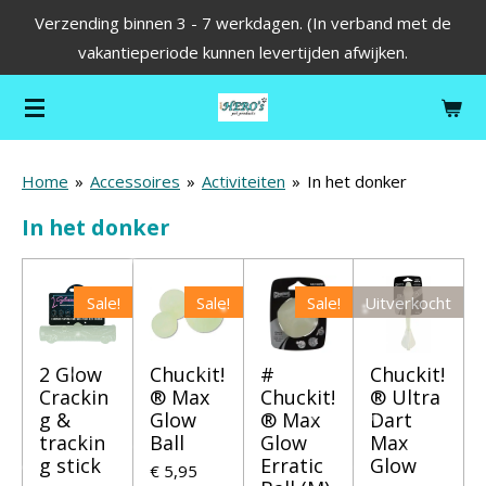
Verzending binnen 3 - 7 werkdagen. (In verband met de
Ga
vakantieperiode kunnen levertijden afwijken.
direct
naar
de
hoofdinhoud
Home
»
Accessoires
»
Activiteiten
»
In het donker
In het donker
Sale!
Sale!
Sale!
Uitverkocht
2 Glow
Chuckit!
#
Chuckit!
Crackin
® Max
Chuckit!
® Ultra
g &
Glow
® Max
Dart
trackin
Ball
Glow
Max
g stick
Erratic
Glow
€ 5,95