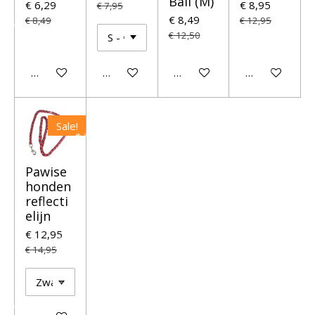
Ball (M)
€ 6,29
€ 8,95
€ 7,95
€ 8,49
€ 8,49
€ 12,95
€ 12,50
In winkelwagen
In winkelwagen
In winkelwagen
Houd mij op 
Sale!
Pawise
honden
reflecti
elijn
€ 12,95
€ 14,95