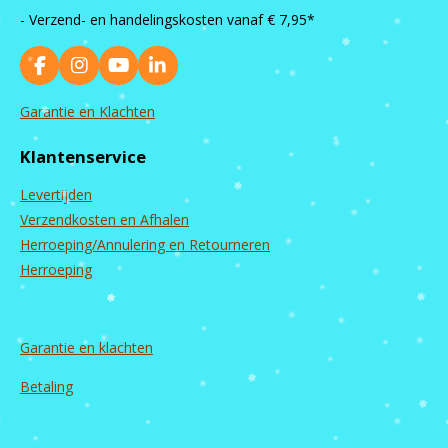
- Verzend- en handelingskosten vanaf
€ 7,95*
F
I
Y
L
a
n
o
i
c
s
u
n
Garantie en Klachten
e
t
T
k
b
a
u
e
Klantenservice
o
g
b
d
o
r
e
I
Levertijden
k
a
n
m
Verzendkosten en Afhalen
Herroeping/Annulering en Retourneren
Herroeping
Garantie en
klachten
Betaling