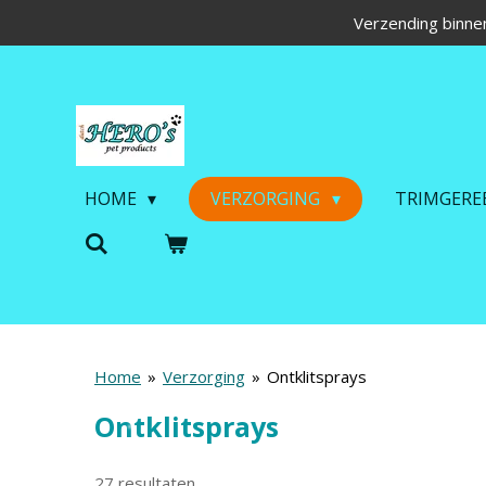
Verzending binnen
Ga
direct
naar
de
hoofdinhoud
HOME
VERZORGING
TRIMGERE
Home
»
Verzorging
»
Ontklitsprays
Ontklitsprays
27 resultaten