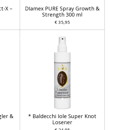
t-X –
DIamex PURE Spray Growth &
Strength 300 ml
€ 35,95
ler &
* Baldecchi Iole Super Knot
Losener
€ 24,95