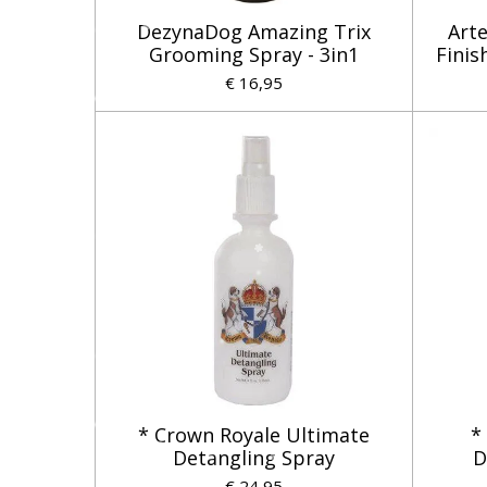
DezynaDog Amazing Trix
Arte
Grooming Spray - 3in1
Finis
€ 16,95
* Crown Royale Ultimate
*
Detangling Spray
D
€ 24,95