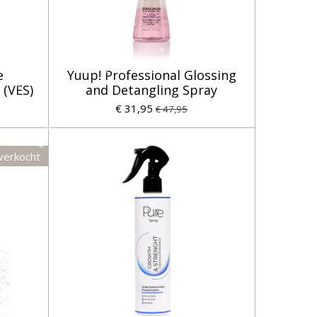
e
Yuup! Professional Glossing
 (VES)
and Detangling Spray
€ 31,95
€ 47,95
verkocht