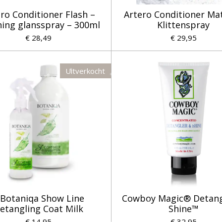
ro Conditioner Flash –
Artero Conditioner Mat
hing glansspray – 300ml
Klittenspray
€ 28,49
€ 29,95
Uitverkocht
 Botaniqa Show Line
Cowboy Magic® Detang
etangling Coat Milk
Shine™
€ 14,95
€ 32,95