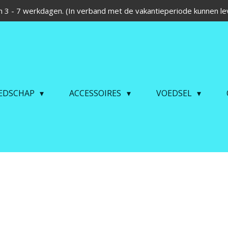
 3 - 7 werkdagen. (In verband met de vakantieperiode kunnen lev
EDSCHAP
ACCESSOIRES
VOEDSEL