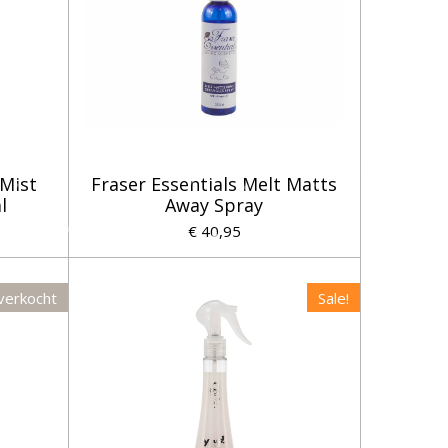
 Mist
Fraser Essentials Melt Matts
l
Away Spray
€ 40,95
verkocht
Sale!