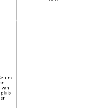
Serum
an
 van
 pluis
ten