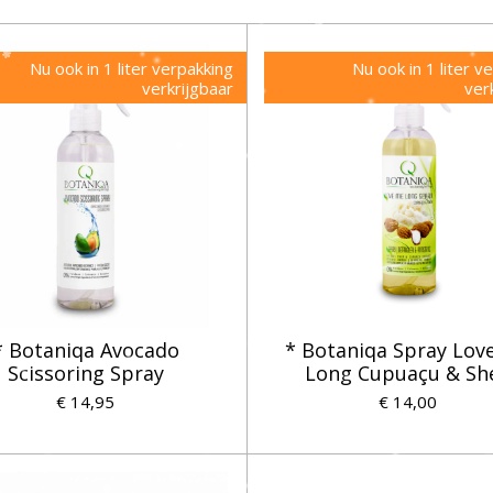
Nu ook in 1 liter verpakking
Nu ook in 1 liter v
verkrijgbaar
ver
* Botaniqa Avocado
* Botaniqa Spray Lov
Scissoring Spray
Long Cupuaçu & Sh
€ 14,95
€ 14,00