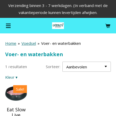
Verzending binnen 3 - 7 werkdagen. (In verband met de
Ga
vakantieperiode kunnen levertijden afwijken.
direct
naar
de
hoofdinhoud
Home
»
Voedsel
»
Voer- en waterbakken
Voer- en waterbakken
1 resultaten
Sorteer:
Kleur
▾
Sale!
Eat Slow
Live