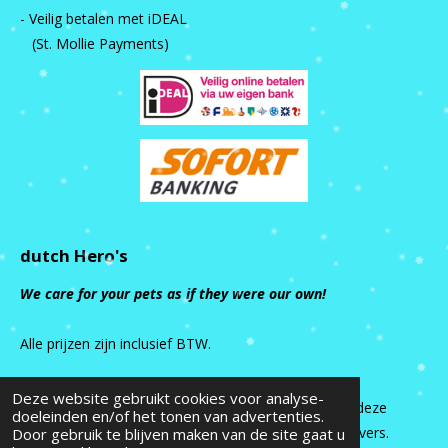
- Veilig betalen met iDEAL
(St. Mollie Payments)
dutch Hero's
We care for your pets as if they were our own!
Alle prijzen zijn inclusief BTW.
Deze website gebruikt cookies voor analyse-
Alle rechten van intellectuele eigendom betreffende deze
doeleinden en/of het tonen van advertenties.
site liggen bij dutch Hero’s en haar relaties/licentiegevers.
Door gebruik te blijven maken van de site gaat u