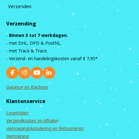
Verzenden
Verzending
-
Binnen 3 tot 7 werkdagen.
- met DHL, DPD & PostNL.
- met Track & Trace.
- Verzend- en handelingskosten vanaf
€ 7,95*
F
I
Y
L
a
n
o
i
c
s
u
n
Garantie en Klachten
e
t
T
k
b
a
u
e
Klantenservice
o
g
b
d
o
r
e
I
Levertijden
k
a
n
m
Verzendkosten en Afhalen
Herroeping/Annulering en Retourneren
Herroeping