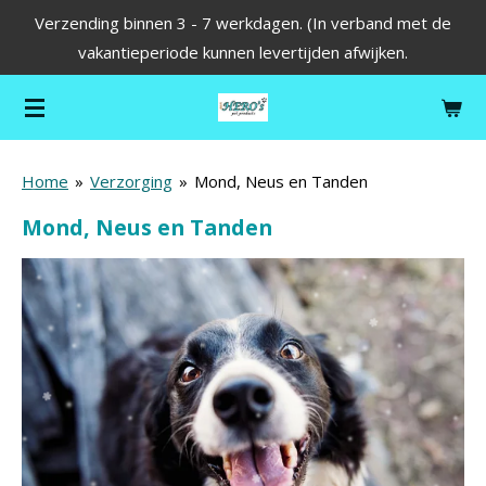
Verzending binnen 3 - 7 werkdagen. (In verband met de
Ga
vakantieperiode kunnen levertijden afwijken.
direct
naar
de
hoofdinhoud
Home
»
Verzorging
»
Mond, Neus en Tanden
Mond, Neus en Tanden