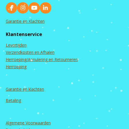
F
I
Y
L
a
n
o
i
c
s
u
n
Garantie en Klachten
e
t
T
k
b
a
u
e
Klantenservice
o
g
b
d
o
r
e
I
Levertijden
k
a
n
m
Verzendkosten en Afhalen
Herroeping/Annulering en Retourneren
Herroeping
Garantie en
klachten
Betaling
Algemene Voorwaarden