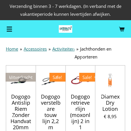
Verzending binnen 3 - 7 werkdagen. (In verband met de
Ga
vakantieperiode kunnen levertijden afwijken.
direct
naar
de
hoofdinhoud
Home
»
Accessoires
»
Activiteiten
»
Jachthonden en
Apporteren
Uitverkocht
Sale!
Sale!
Dogogo
Dogogo
Dogogo
Diamex
Antislip
verstelb
retrieve
Dry
Riem
are
rlijn
Lotion
Zonder
touw
(moxonl
€ 8,95
Handvat
lijn 2,2
ijn) 2 in
20mm
m
1