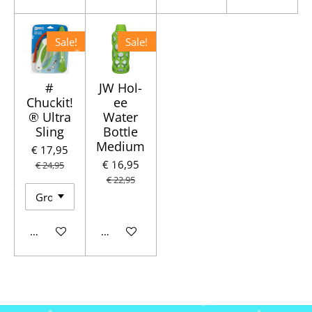
Sale!
Sale!
#
JW Hol-
Chuckit!
ee
® Ultra
Water
Sling
Bottle
Medium
€ 17,95
€ 16,95
€ 24,95
€ 22,95
In winkelwagen
In winkelwagen