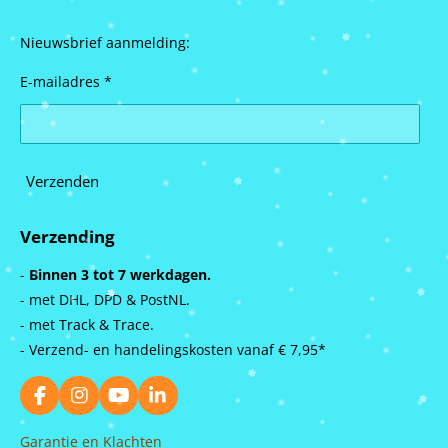
Nieuwsbrief aanmelding:
E-mailadres *
Verzenden
Verzending
-
Binnen 3 tot 7 werkdagen.
- met DHL, DPD & PostNL.
- met Track & Trace.
- Verzend- en handelingskosten vanaf
€ 7,95*
F
I
Y
L
a
n
o
i
c
s
u
n
Garantie en Klachten