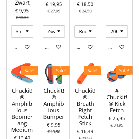
Zwart
€ 19,95
€ 18,50
€ 9,95
€ 27,95
€ 24,50
€ 13,50
Houd mij op de hoogte
In winkelwagen
In winkelwagen
In winkelwag
Sale!
Sale!
Sale!
Sale!
Chuckit!
Chuckit!
Chuckit!
#
®
®
®
Chuckit!
Amphib
Amphib
Breath
® Kick
ious
ious
Right
Fetch
Boomer
Bumper
Fetch
€ 25,95
ang
Stick
€ 9,95
€ 34,95
Medium
€ 16,49
€ 13,50
€ 12,49
€ 21,50