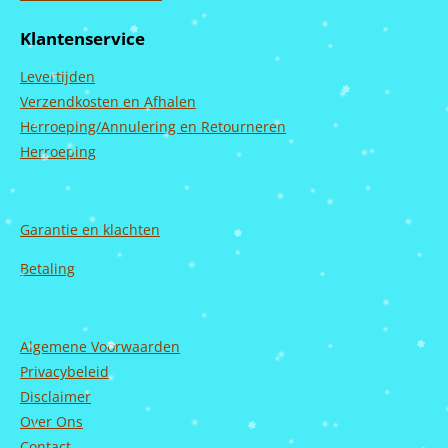
e
t
T
k
b
a
u
e
Klantenservice
o
g
b
d
o
r
e
I
Levertijden
k
a
n
m
Verzendkosten en Afhalen
Herroeping/Annulering en Retourneren
Herroeping
Garantie en
klachten
Betaling
Algemene Voorwaarden
Privacybeleid
Disclaimer
Over Ons
Contact