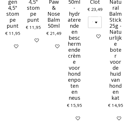
gen
4,5"
Paw
50ml
Clot
Natu
4,5"
stom
&
-
ral
€ 23,49
stom
pe
Nose
hydr
Balm
pe
punt
Balm
atere
Stick
punt
50ml
nde
25g -
€ 11,95
en
Natu
€ 11,95
€ 21,49
Houd mij op de ho
besc
urlijk
In winkelwagen
herm
e
Houd mij op de hoogte
Houd mij op de hoogte
ende
bote
crèm
r
e
voor
voor
de
hond
huid
enpo
van
ten
hond
en
en
neus
kat
€ 15,95
€ 14,95
Houd mij op de hoogte
In winke