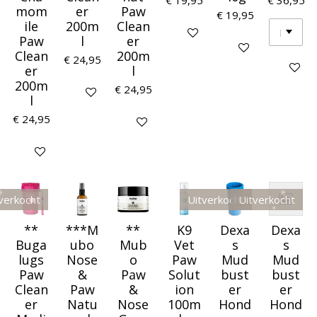
mom
er
Paw
€ 19,95
ile
200m
Clean
Houd mij op de hoogte
Paw
l
er
Houd mij op de ho
Clean
200m
€ 24,95
Houd mij
er
l
200m
€ 24,95
Houd mij op de hoogte
l
€ 24,95
Houd mij op de hoogte
Houd mij op de hoogte
verkocht
Uitverkocht
Uitverkocht
**
***M
**
K9
Dexa
Dexa
Buga
ubo
Mub
Vet
s
s
lugs
Nose
o
Paw
Mud
Mud
Paw
&
Paw
Solut
bust
bust
Clean
Paw
&
ion
er
er
er
Natu
Nose
100m
Hond
Hond