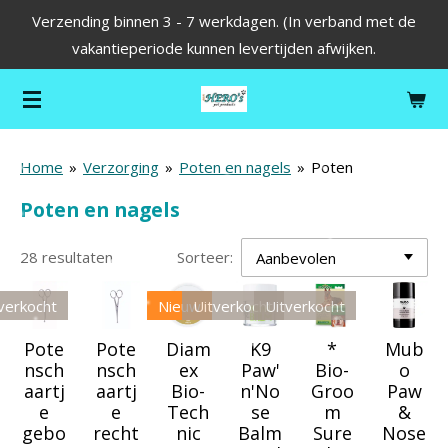
Verzending binnen 3 - 7 werkdagen. (In verband met de
Ga
vakantieperiode kunnen levertijden afwijken.
direct
naar
de
hoofdinhoud
Home
»
Verzorging
»
Poten en nagels
»
Poten
Poten en nagels
28 resultaten
Sorteer:
verkocht
Nieuw
Uitverkocht
Uitverkocht
Pote
Pote
Diam
K9
*
Mub
nsch
nsch
ex
Paw'
Bio-
o
aartj
aartj
Bio-
n'No
Groo
Paw
e
e
Tech
se
m
&
gebo
recht
nic
Balm
Sure
Nose