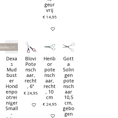
geur
vrij
€ 14,95
In winkelwagen
verkocht
Dexa
Blovi
Henb
Gott
s
Pote
or
a
Mud
nsch
pote
Solin
bust
aar,
nsch
gen
er
recht
aar,
pote
Hond
, 6"
recht
nsch
enpo
, 10
aar
€ 24,95
otrei
cm
10,5
niger
cm,
€ 24,95
In winkelwagen
Small
gebo
-
gen
In winkelwagen