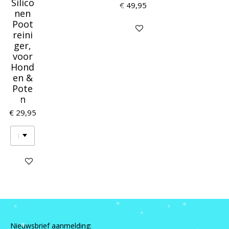
Silico
€ 49,95
nen
Poot
In winkelwagen
reini
ger,
voor
Hond
en &
Pote
n
€ 29,95
Houd mij op de hoogte
Nieuwsbrief aanmelding: