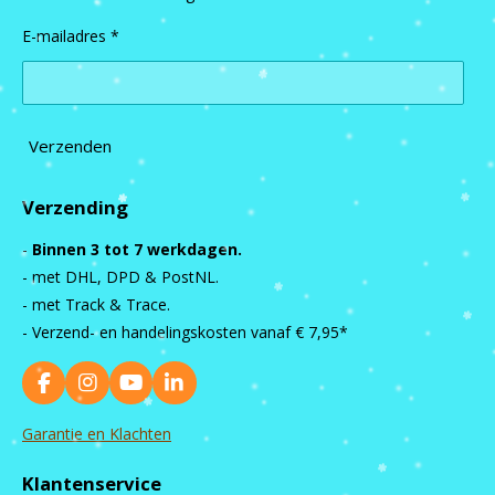
E-mailadres *
Verzenden
Verzending
-
Binnen 3 tot 7 werkdagen.
- met DHL, DPD & PostNL.
- met Track & Trace.
- Verzend- en handelingskosten vanaf
€ 7,95*
F
I
Y
L
a
n
o
i
c
s
u
n
Garantie en Klachten
e
t
T
k
b
a
u
e
Klantenservice
o
g
b
d