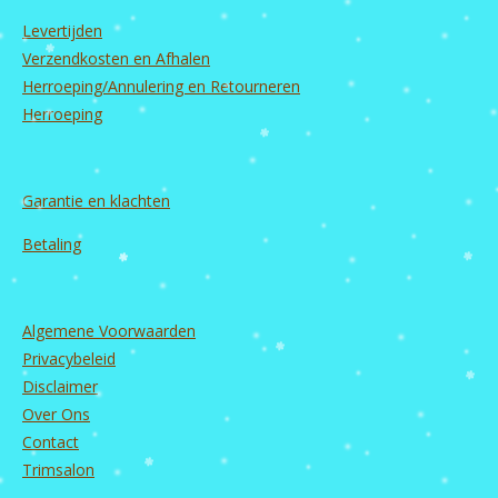
o
r
e
I
Levertijden
k
a
n
m
Verzendkosten en Afhalen
Herroeping/Annulering en Retourneren
Herroeping
Garantie en
klachten
Betaling
Algemene Voorwaarden
Privacybeleid
Disclaimer
Over Ons
Contact
Trimsalon