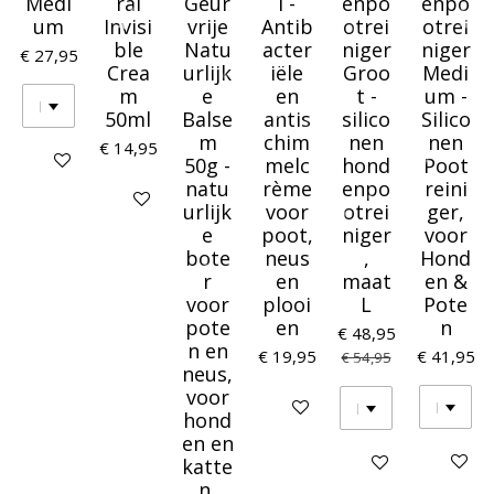
Medi
ral
Geur
l -
enpo
enpo
um
Invisi
vrije
Antib
otrei
otrei
ble
Natu
acter
niger
niger
€ 27,95
Crea
urlijk
iële
Groo
Medi
m
e
en
t -
um -
50ml
Balse
antis
silico
Silico
m
chim
nen
nen
€ 14,95
Houd mij op de hoogte
50g -
melc
hond
Poot
natu
rème
enpo
reini
In winkelwagen
urlijk
voor
otrei
ger,
e
poot,
niger
voor
bote
neus
,
Hond
r
en
maat
en &
voor
plooi
L
Pote
pote
en
n
€ 48,95
n en
€ 19,95
€ 41,95
€ 54,95
neus,
voor
In winkelwagen
hond
en en
Houd mij
Houd mij op de ho
katte
n,