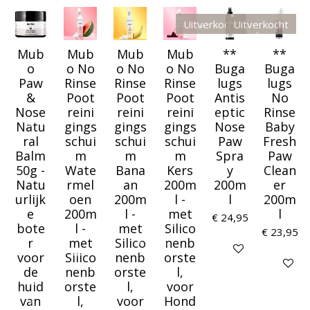
Uitverkocht
Uitverkocht
Mub
Mub
Mub
Mub
**
**
o
o No
o No
o No
Buga
Buga
Paw
Rinse
Rinse
Rinse
lugs
lugs
&
Poot
Poot
Poot
Antis
No
Nose
reini
reini
reini
eptic
Rinse
Natu
gings
gings
gings
Nose
Baby
ral
schui
schui
schui
Paw
Fresh
Balm
m
m
m
Spra
Paw
50g -
Wate
Bana
Kers
y
Clean
Natu
rmel
an
200m
200m
er
urlijk
oen
200m
l -
l
200m
e
200m
l -
met
l
€ 24,95
bote
l -
met
Silico
€ 23,95
r
met
Silico
nenb
Houd mij op de ho
voor
Silico
nenb
orste
Houd mij
de
nenb
orste
l,
huid
orste
l,
voor
van
l,
voor
Hond