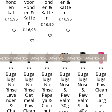
hond
voor
Hond
en &
en
Hond
en &
Katte
kat
en &
Katte
n
Katte
n
€ 15,95
€ 16,95
n
€ 16,95
€ 16,95
In winkelwagen
In winkelwagen
In winkelwagen
In winkelwagen
verkocht
Uitverkocht
Uitverkocht
Uitverkocht
Uitverkocht
Uitverkocht
**
**
**
**
**
**
Buga
Buga
Buga
Buga
Buga
Buga
lugs
lugs
lugs
lugs
lugs
lugs
No
No
No
Nose
Nose
Paw
Rinse
Rinse
Rinse
&
&
Clean
Lave
Oat
Papa
Paw
Paw
er
nder
meal
ya &
Balm
Balm
Larg
&
Paw
Coco
30g
Stick
e
Cha
Clean
nut
40g
€ 19,95
€ 36,95