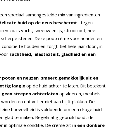
en speciaal samengestelde mix van ingrediënten
delicate huid op de neus beschermt
tegen
oren zoals vocht, sneeuw en ijs, strooizout, heet
n scherpe stenen. Deze pootcrème voor honden en
 conditie te houden en zorgt het hele jaar door , in
 voor
zachtheid,
elasticiteit, gladheid en een
r poten en neuzen
smeert gemakkelijk uit en
ettig laagje
op de huid achter te laten. Dit betekent
r
geen strepen achterlaten
op vloeren, meubels
 worden en dat vuil er niet aan blijft plakken. De
kleine hoeveelheid is voldoende om een ​​droge huid
 en glad te maken. Regelmatig gebruik houdt de
r in optimale conditie. De crème zit
in een donkere