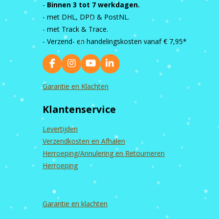
-
Binnen 3 tot 7 werkdagen.
- met DHL, DPD & PostNL.
- met Track & Trace.
- Verzend- en handelingskosten vanaf
€ 7,95*
F
I
Y
L
a
n
o
i
c
s
u
n
Garantie en Klachten
e
t
T
k
b
a
u
e
Klantenservice
o
g
b
d
o
r
e
I
k
a
n
Levertijden
m
Verzendkosten en Afhalen
Herroeping/Annulering en Retourneren
Herroeping
Garantie en
klachten