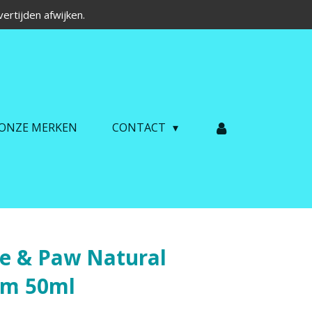
ertijden afwijken.
ONZE MERKEN
CONTACT
e & Paw Natural
eam 50ml