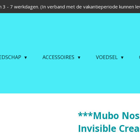
 3 - 7 werkdagen. (In verband met de vakantieperiode kunnen lev
EDSCHAP
ACCESSOIRES
VOEDSEL
***Mubo Nos
Invisible Cr