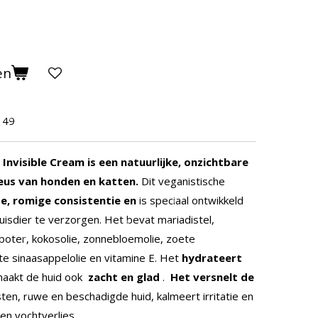
en
149
nvisible Cream is een natuurlijke, onzichtbare
eus van honden en katten.
Dit veganistische
te, romige consistentie en
is speciaal ontwikkeld
uisdier te verzorgen. Het bevat mariadistel,
boter, kokosolie, zonnebloemolie, zoete
ete sinaasappelolie en vitamine E. Het
hydrateert
maakt de huid ook
zacht en glad
.
Het versnelt de
en, ruwe en beschadigde huid, kalmeert irritatie en
n vochtverlies.