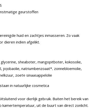
S
unstmatige geurstoffen
reinigde huid en zachtjes inmasseren. Zo vaak
or dieren indien afgelikt.
, glycerine, sheaboter, mangopitboter, kokosolie,
, jojobaolie, natriumbenzoaat*, zonnebloemolie,
melkzuur, zoete sinaasappelolie
an ​​in natuurlijke cosmetica
itsluitend voor dierlijk gebruik. Buiten het bereik van
kamertemperatuur, uit de buurt van direct zonlicht.