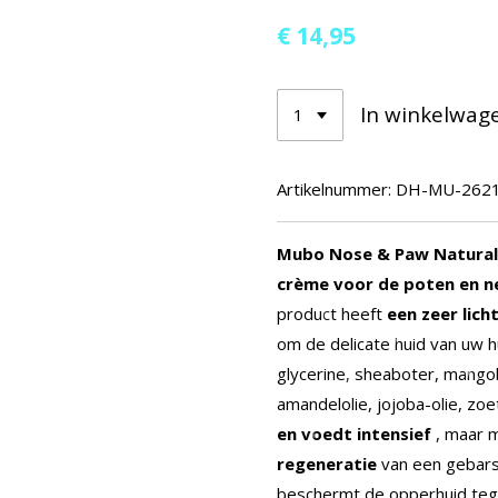
€ 14,95
In winkelwag
Artikelnummer:
DH-MU-262
Mubo Nose & Paw Natural I
crème voor de poten en n
product heeft
een zeer lich
om de delicate huid van uw h
glycerine, sheaboter, mango
amandelolie, jojoba-olie, zo
en voedt intensief
, maar 
regeneratie
van een gebarst
beschermt de opperhuid tege