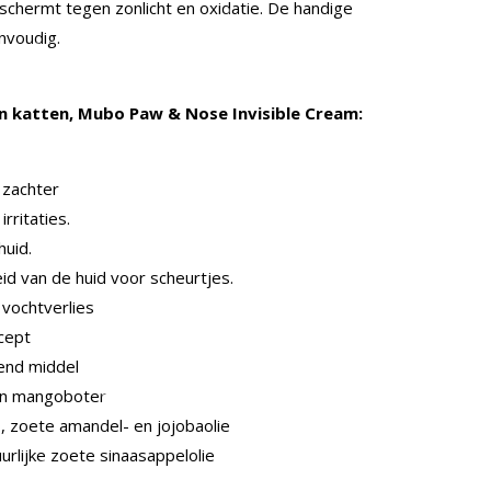
schermt tegen zonlicht en oxidatie. De handige
nvoudig.
 katten, Mubo Paw & Nose Invisible Cream:
 zachter
rritaties.
huid.
id van de huid voor scheurtjes.
vochtverlies
ecept
end middel
en mangoboter
 zoete amandel- en jojobaolie
rlijke zoete sinaasappelolie