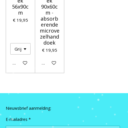
ek
ek
56x90c
90x60c
m
m -
absorb
€ 19,95
erende
microve
zelhand
doek
€ 19,95
In winkelwagen
In winkelwagen
Nieuwsbrief aanmelding:
E-mailadres *