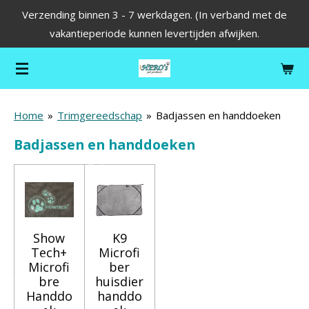
Verzending binnen 3 - 7 werkdagen. (In verband met de
Ga
vakantieperiode kunnen levertijden afwijken.
direct
naar
de
hoofdinhoud
Home
»
Trimgereedschap
»
Badjassen en handdoeken
Badjassen en handdoeken
Show
K9
Tech+
Microfi
Microfi
ber
bre
huisdier
Handdo
handdo