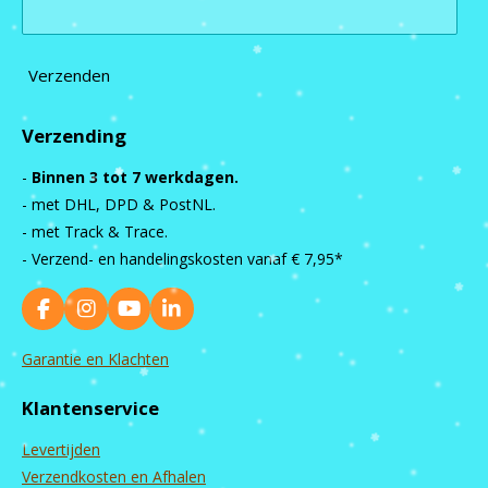
Verzenden
Verzending
-
Binnen 3 tot 7 werkdagen.
- met DHL, DPD & PostNL.
- met Track & Trace.
- Verzend- en handelingskosten vanaf
€ 7,95*
F
I
Y
L
a
n
o
i
c
s
u
n
Garantie en Klachten
e
t
T
k
b
a
u
e
Klantenservice
o
g
b
d
o
r
e
I
Levertijden
k
a
n
m
Verzendkosten en Afhalen