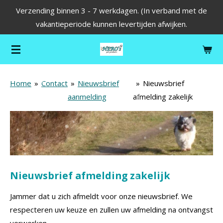
Verzending binnen 3 - 7 werkdagen. (In verband met de
Ga
vakantieperiode kunnen levertijden afwijken.
direct
naar
de
hoofdinhoud
Home
»
Contact
»
Nieuwsbrief
»
Nieuwsbrief
aanmelding
afmelding zakelijk
Nieuwsbrief afmelding zakelijk
Jammer dat u zich afmeldt voor onze nieuwsbrief. We
respecteren uw keuze en zullen uw afmelding na ontvangst
verwerken.