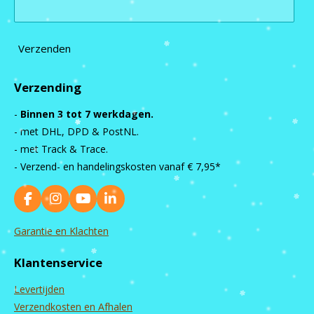
Verzenden
Verzending
-
Binnen 3 tot 7 werkdagen.
- met DHL, DPD & PostNL.
- met Track & Trace.
- Verzend- en handelingskosten vanaf
€ 7,95*
F
I
Y
L
a
n
o
i
c
s
u
n
Garantie en Klachten
e
t
T
k
b
a
u
e
Klantenservice
o
g
b
d
o
r
e
I
Levertijden
k
a
n
m
Verzendkosten en Afhalen