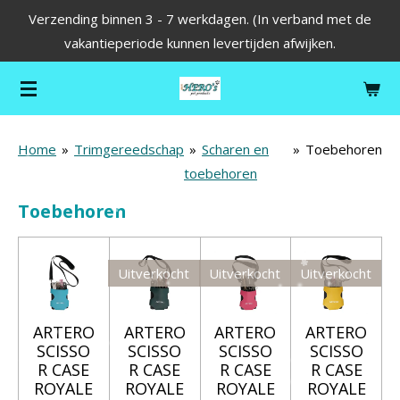
Verzending binnen 3 - 7 werkdagen. (In verband met de
Ga
vakantieperiode kunnen levertijden afwijken.
direct
naar
de
hoofdinhoud
Home
»
Trimgereedschap
»
Scharen en
»
Toebehoren
toebehoren
Toebehoren
Uitverkocht
Uitverkocht
Uitverkocht
ARTERO
ARTERO
ARTERO
ARTERO
SCISSO
SCISSO
SCISSO
SCISSO
R CASE
R CASE
R CASE
R CASE
ROYALE
ROYALE
ROYALE
ROYALE