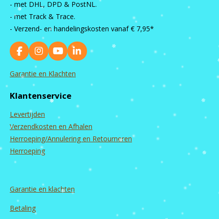
- met DHL, DPD & PostNL.
- met Track & Trace.
- Verzend- en handelingskosten vanaf
€ 7,95*
F
I
Y
L
a
n
o
i
c
s
u
n
Garantie en Klachten
e
t
T
k
b
a
u
e
Klantenservice
o
g
b
d
o
r
e
I
Levertijden
k
a
n
m
Verzendkosten en Afhalen
Herroeping/Annulering en Retourneren
Herroeping
Garantie en
klachten
Betaling