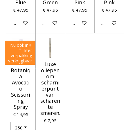
Blue
Green
Pink
Pink
€ 47,95
€ 47,95
€ 47,95
€ 47,95
In winkelwagen
Houd mij op de hoogte
Houd mij op de hoogte
Houd mij op 
Nu ook in 1
liter
verpakking
verkrijgbaar
*
Luxe
Botaniq
oliepen
a
om
Avocad
scharni
o
erpunt
Scissori
van
ng
scharen
Spray
te
smeren.
€ 14,95
€ 7,95