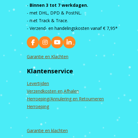
-
Binnen 3 tot 7 werkdagen.
- met DHL, DPD & PostNL.
- met Track & Trace.
- Verzend- en handelingskosten vanaf
€ 7,95*
F
I
Y
L
a
n
o
i
c
s
u
n
Garantie en Klachten
e
t
T
k
b
a
u
e
Klantenservice
o
g
b
d
o
r
e
I
k
a
n
Levertijden
m
Verzendkosten en Afhalen
Herroeping/Annulering en Retourneren
Herroeping
Garantie en
klachten