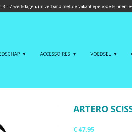
 3 - 7 werkdagen. (In verband met de vakantieperiode kunnen lev
EDSCHAP
ACCESSOIRES
VOEDSEL
ARTERO SCIS
€ 47,95