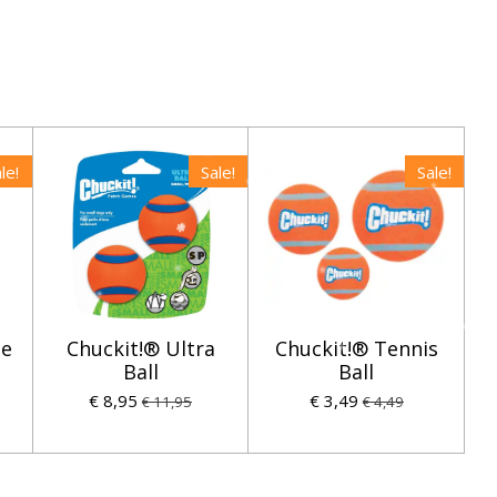
le!
Sale!
Sale!
he
Chuckit!® Ultra
Chuckit!® Tennis
Ball
Ball
€ 8,95
€ 3,49
€ 11,95
€ 4,49