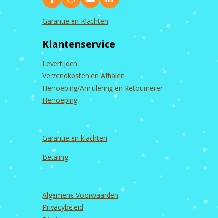
F
I
Y
L
a
n
o
i
c
s
u
n
Garantie en Klachten
e
t
T
k
b
a
u
e
Klantenservice
o
g
b
d
o
r
e
I
k
a
n
Levertijden
m
Verzendkosten en Afhalen
Herroeping/Annulering en Retourneren
Herroeping
Garantie en
klachten
Betaling
Algemene Voorwaarden
Privacybeleid