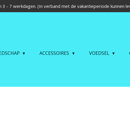
 3 - 7 werkdagen. (In verband met de vakantieperiode kunnen lev
EDSCHAP
ACCESSOIRES
VOEDSEL