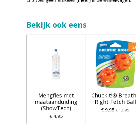
Er zitten geen artikelen (meer) in de winkelwagen.
Bekijk ook eens
Sa
Mengfles met
Chuckit!® Breat
maataanduiding
Right Fetch Ball
(ShowTech)
€ 9,95
€ 12,95
€ 4,95