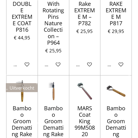
DOUBL
With
Rake
RAKE
E
Rotating
EXTREM
EXTREM
EXTREM
Pins
E M –
E M
E COAT
Nature
P782
P817
P816
Collecti
€ 25,95
€ 29,95
on –
€ 44,95
P964
€ 25,95
Houd mij op de hoogte
Houd mij op de hoogte
Houd mij op de hoogte
Houd mij op d
Uitverkocht
Bambo
Bambo
MARS
Bambo
o
o
Coat
o
Groom
Groom
King
Groom
Dematti
Dematti
99M508
Dematti
ng Rake
ng Rake
20
ng