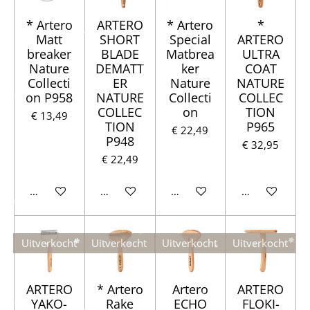
* Artero
ARTERO
* Artero
*
Matt
SHORT
Special
ARTERO
breaker
BLADE
Matbrea
ULTRA
Nature
DEMATT
ker
COAT
Collecti
ER
Nature
NATURE
on P958
NATURE
Collecti
COLLEC
COLLEC
on
TION
€ 13,49
TION
P965
€ 22,49
P948
€ 32,95
€ 22,49
Houd mij op de hoogte
Houd mij op de hoogte
Houd mij op de hoogte
Houd mij op d
Uitverkocht
Uitverkocht
Uitverkocht
Uitverkocht
ARTERO
* Artero
Artero
ARTERO
YAKO-
Rake
ECHO
FLOKI-