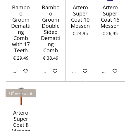
Bambo
Bambo
Artero
Artero
o
o
Super
Super
Groom
Groom
Coat 10
Coat 16
Dematti
Double
Messen
Messen
ng
Sided
€ 24,95
€ 26,95
Comb
Dematti
with 17
ng
Teeth
Comb
€ 29,49
€ 38,49
In winkelwagen
Houd mij op de hoogte
In winkelwagen
Houd mij op d
Uitverkocht
Artero
Super
Coat 8
Messen