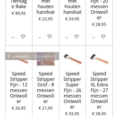
Heritag
met
met
Fijn - 20
e Rake
houten
houten
messen
handvat
handvat
Ontwoll
€ 89,95
er
€ 22,95
€ 24,95
€ 28,95
Houd mij op de hoogte
In winkelwagen
In winkelwagen
In winkelwag
Uitverkocht
Uitverkocht
Speed
Speed
Speed
Speed
Stripper
Stripper
Stripper
Stripper
Fijn - 12
Grof - 8
Super
XL Extra
messen
messen
Fijn - 26
Fijn - 27
Ontwoll
Ontwoll
messen
messen
er
er
Ontwoll
Ontwoll
er
er
€ 26,95
€ 21,95
€ 33,95
€ 38,95