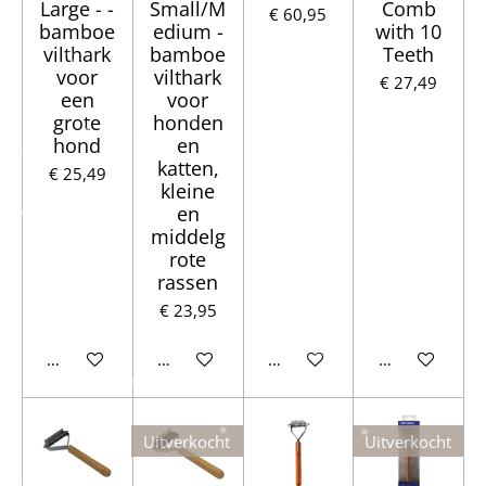
Large - -
Small/M
Comb
€ 60,95
bamboe
edium -
with 10
vilthark
bamboe
Teeth
voor
vilthark
€ 27,49
een
voor
grote
honden
hond
en
katten,
€ 25,49
kleine
en
middelg
rote
rassen
€ 23,95
Houd mij op de hoogte
In winkelwagen
In winkelwagen
In winkelwag
Uitverkocht
Uitverkocht