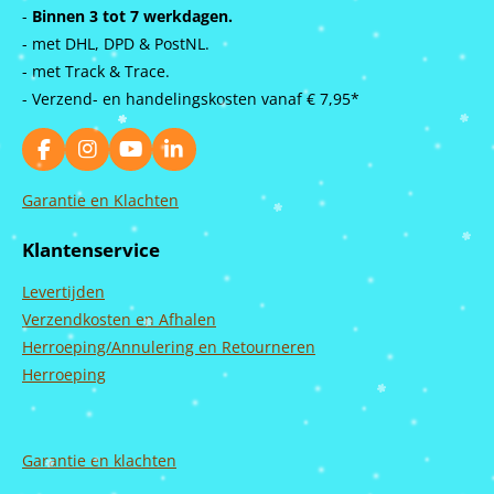
-
Binnen 3 tot 7 werkdagen.
- met DHL, DPD & PostNL.
- met Track & Trace.
- Verzend- en handelingskosten vanaf
€ 7,95*
F
I
Y
L
a
n
o
i
c
s
u
n
Garantie en Klachten
e
t
T
k
b
a
u
e
Klantenservice
o
g
b
d
o
r
e
I
Levertijden
k
a
n
m
Verzendkosten en Afhalen
Herroeping/Annulering en Retourneren
Herroeping
Garantie en
klachten