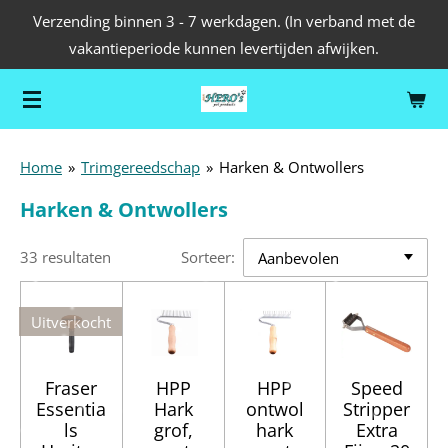
Verzending binnen 3 - 7 werkdagen. (In verband met de
Ga
vakantieperiode kunnen levertijden afwijken.
direct
naar
de
hoofdinhoud
Home
»
Trimgereedschap
»
Harken & Ontwollers
Harken & Ontwollers
33 resultaten
Sorteer:
Uitverkocht
Fraser
HPP
HPP
Speed
Essentia
Hark
ontwol
Stripper
ls
grof,
hark
Extra