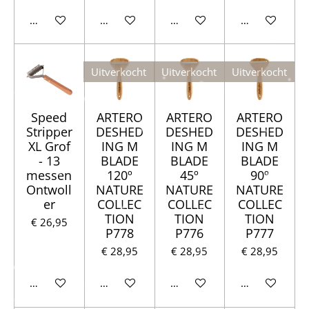
Houd mij op de hoogte
Houd mij op de hoogte
In winkelwagen
In winkelwag
Uitverkocht
Uitverkocht
Uitverkocht
Speed
ARTERO
ARTERO
ARTERO
Stripper
DESHED
DESHED
DESHED
XL Grof
ING M
ING M
ING M
- 13
BLADE
BLADE
BLADE
messen
120º
45º
90º
Ontwoll
NATURE
NATURE
NATURE
er
COLLEC
COLLEC
COLLEC
TION
TION
TION
€ 26,95
P778
P776
P777
€ 28,95
€ 28,95
€ 28,95
In winkelwagen
Houd mij op de hoogte
Houd mij op de hoogte
Houd mij op d