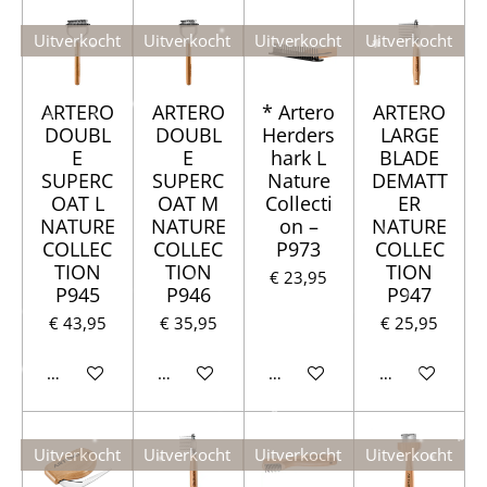
Uitverkocht
Uitverkocht
Uitverkocht
Uitverkocht
ARTERO
ARTERO
* Artero
ARTERO
DOUBL
DOUBL
Herders
LARGE
E
E
hark L
BLADE
SUPERC
SUPERC
Nature
DEMATT
OAT L
OAT M
Collecti
ER
NATURE
NATURE
on –
NATURE
COLLEC
COLLEC
P973
COLLEC
TION
TION
TION
€ 23,95
P945
P946
P947
€ 43,95
€ 35,95
€ 25,95
Houd mij op de hoogte
Houd mij op de hoogte
Houd mij op de hoogte
Houd mij op d
Uitverkocht
Uitverkocht
Uitverkocht
Uitverkocht