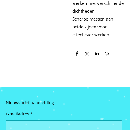
werken met verschillende
dichtheden.
Scherpe messen aan
beide zijden voor
effectiever werken.
D
D
S
D
e
e
h
e
l
e
a
l
e
l
r
e
n
e
n
Nieuwsbrief aanmelding:
E-mailadres *