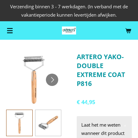
Verzending binnen 3 - 7 werkdagen. (In verband met de
Ga
vakantieperiode kunnen levertijden afwijken.
direct
naar
de
hoofdinhoud
ARTERO YAKO-
DOUBLE
EXTREME COAT
P816
€ 44,95
Laat het me weten
wanneer dit product