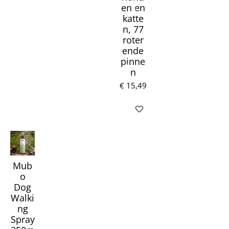
en en
katte
n, 77
roter
ende
pinne
n
€ 15,49
Houd mij op de hoogte
Mub
o
Dog
Walki
ng
Spray