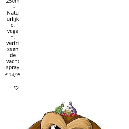
250m
l -
Natu
urlijk
e,
vega
n,
verfri
ssen
de
vacht
spray
€ 14,95
In winkelwagen