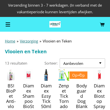
Verzending binnen 3 - 7 werkdagen. (In verband met de
Ga
vakantieperiode kunnen levertijden afwijken.
direct
naar
de
hoofdinhoud
Home
»
Verzorging
»
Vlooien en Teken
Vlooien en Teken
13 resultaten
Sorteer:
Op=Op
BSI
Diam
Diam
Zenp
Body
Diam
BioP
ex
ex
et
guar
ex
et
Sham
Easy
Tick
d
Biost
Anti-
poo
Tick
Torn
Dog
op
vlo
BioSt
50ml
ado
Blank
Spray