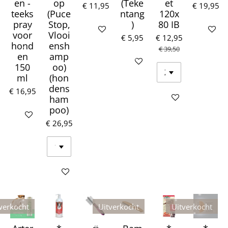
en -
op
(Teke
et
€ 11,95
€ 19,95
teeks
(Puce
ntang
120x
pray
Stop,
)
80 IB
In winkelwagen
In winke
voor
Vlooi
€ 5,95
€ 12,95
hond
ensh
€ 39,50
en
amp
In winkelwagen
150
oo)
ml
(hon
dens
€ 16,95
Houd mij op de ho
ham
poo)
In winkelwagen
€ 26,95
In winkelwagen
verkocht
Uitverkocht
Uitverkocht