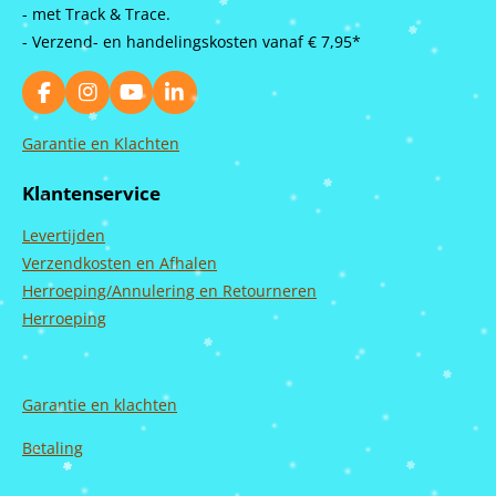
- met Track & Trace.
- Verzend- en handelingskosten vanaf
€ 7,95*
F
I
Y
L
a
n
o
i
c
s
u
n
Garantie en Klachten
e
t
T
k
b
a
u
e
Klantenservice
o
g
b
d
o
r
e
I
Levertijden
k
a
n
m
Verzendkosten en Afhalen
Herroeping/Annulering en Retourneren
Herroeping
Garantie en
klachten
Betaling