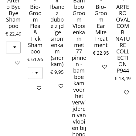
Arter
*
#
Bam
*
*
o Bye
Bio-
Ibane
boo
Bio-
ARTE
Bye
Groo
z
Groo
Groo
RO
Sham
m
dubb
m
m
OVAL
poo
Flea
elzijd
Vlooi
Ear
COM
&
ige
enka
Mite
B
€ 22,49
Tick
snorr
m
Treat
NATU
Sham
enka
met
ment
RE
poo
m
77
COLL
€ 22,95
(snor
pinne
ECTI
€ 61,95
Houd mij op de hoogte
kam)
n -
ON
In winkelwagen
bam
P944
€ 9,95
boe
€ 18,49
kam
In winkelwagen
In winkelwagen
voor
Houd mij
het
verwi
jdere
n van
vlooi
en bij
hond