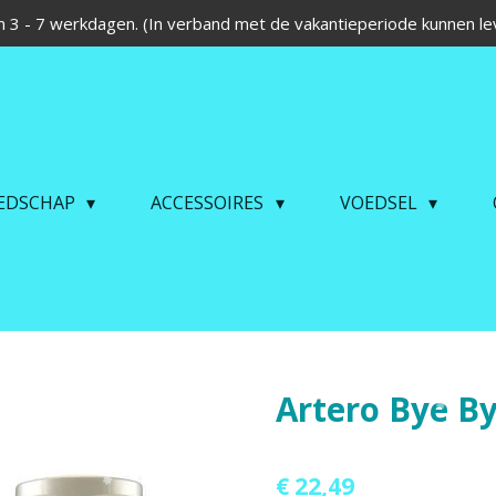
 3 - 7 werkdagen. (In verband met de vakantieperiode kunnen lev
EDSCHAP
ACCESSOIRES
VOEDSEL
Artero Bye B
€ 22,49