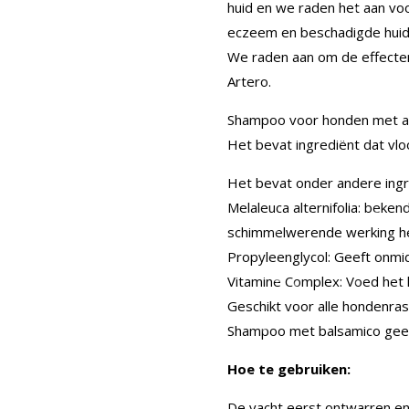
huid en we raden het aan voo
eczeem en beschadigde huid
We raden aan om de effecten
Artero.
Shampoo voor honden met afs
Het bevat ingrediënt dat vlo
Het bevat onder andere ingr
Melaleuca alternifolia: beken
schimmelwerende werking he
Propyleenglycol: Geeft onmid
Vitamine Complex: Voed het h
Geschikt voor alle hondenras
Shampoo met balsamico geef
Hoe te gebruiken:
De vacht eerst ontwarren e