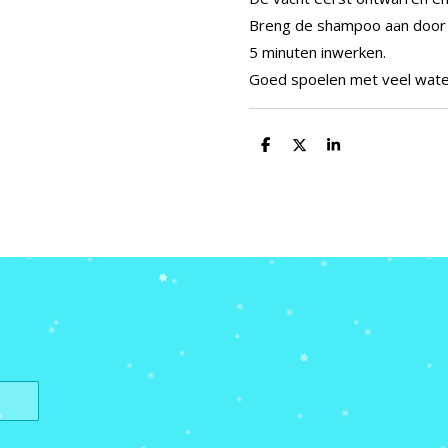
Breng de shampoo aan door t
5 minuten inwerken.
Goed spoelen met veel wate
D
D
S
e
e
h
l
e
a
e
l
r
n
e