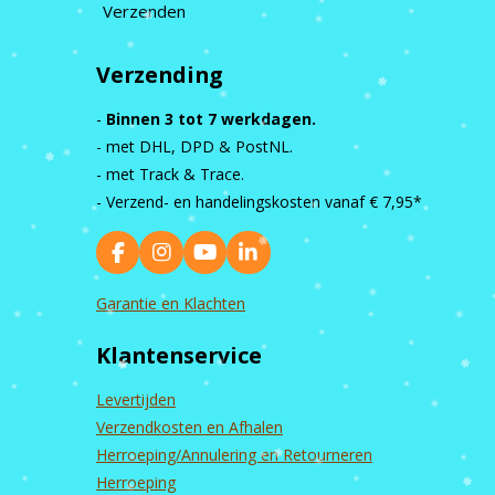
Verzenden
Verzending
-
Binnen 3 tot 7 werkdagen.
- met DHL, DPD & PostNL.
- met Track & Trace.
- Verzend- en handelingskosten vanaf
€ 7,95*
F
I
Y
L
a
n
o
i
c
s
u
n
Garantie en Klachten
e
t
T
k
b
a
u
e
Klantenservice
o
g
b
d
o
r
e
I
k
a
n
Levertijden
m
Verzendkosten en Afhalen
Herroeping/Annulering en Retourneren
Herroeping