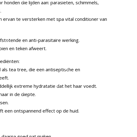
r honden die lijden aan: parasieten, schimmels,
.
 ervan te versterken met spa vital conditioner van
totende en anti-parasitaire werking.
oien en teken afweert.
ediënten:
d als tea tree, die een antiseptische en
eft.
dellijk extreme hydratatie dat het haar voedt.
aar in de diepte.
sen.
t een ontspannend effect op de huid.
n daarna goed nat maken.