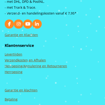
- met DHL, DPD & PostNL.
- met Track & Trace.
- Verzend- en handelingskosten vanaf
€ 7,95*
F
I
Y
L
a
n
o
i
c
s
u
n
Garantie en Klachten
e
t
T
k
b
a
u
e
Klantenservice
o
g
b
d
o
r
e
I
Levertijden
k
a
n
m
Verzendkosten en Afhalen
Herroeping/Annulering en Retourneren
Herroeping
Garantie en
klachten
Betaling