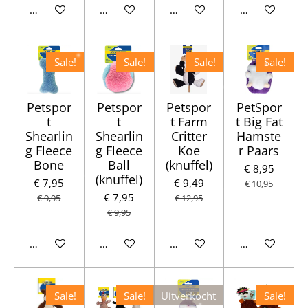
In winkelwagen
In winkelwagen
In winkelwagen
In winkelwag
Sale!
Sale!
Sale!
Sale!
Petspor
Petspor
Petspor
PetSpor
t
t
t Farm
t Big Fat
Shearlin
Shearlin
Critter
Hamste
g Fleece
g Fleece
Koe
r Paars
Bone
Ball
(knuffel)
€ 8,95
(knuffel)
€ 7,95
€ 9,49
€ 10,95
€ 7,95
€ 9,95
€ 12,95
€ 9,95
In winkelwagen
In winkelwagen
In winkelwagen
In winkelwag
Sale!
Sale!
Uitverkocht
Sale!