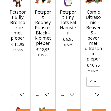
Petspor
Petspor
Petspor
Comic
t Billy
t
t Tiny
Ultraso
Bronco
Rodney
Tots Fat
nic
- koe
Rooster
Hamste
Beaver
met
Black -
r
S -
pieper
kip met
bever
€ 6,95
pieper
met
€ 12,95
€ 7,95
ultrason
€ 12,95
€ 15,95
ic
€ 15,95
pieper
€ 10,95
€ 13,95
In winkelwagen
In winkelwagen
Houd mij op de hoogte
In winkelwag