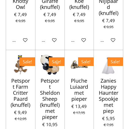
Knotty
Giraffe
Koe
Nijlpaar
Owl
(knuffel)
(knuffel)
d
(knuffel)
€ 7,49
€ 7,49
€ 7,49
€ 7,49
€ 9,95
€ 9,95
€ 9,95
€ 9,95
In winkelwagen
Houd mij op de hoogte
In winkelwagen
Houd mij op d
Sale!
Sale!
Sale!
Sale!
Petspor
Petspor
Pluche
Zanies
t Farm
t
Luiaard
Happy
Critter
Sheldon
met
Haunter
Paard
Sheep
pieper
Spookje
(knuffel)
(knuffel)
met
€ 13,49
met
piep
€ 9,49
€ 17,95
pieper
€ 5,95
€ 12,95
€ 10,95
€ 7,95