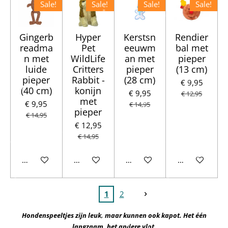
Sale!
Sale!
Sale!
Sale!
Gingerb
Hyper
Kerstsn
Rendier
readma
Pet
eeuwm
bal met
n met
WildLife
an met
pieper
luide
Critters
pieper
(13 cm)
pieper
Rabbit -
(28 cm)
€ 9,95
(40 cm)
konijn
€ 9,95
€ 12,95
met
€ 9,95
€ 14,95
pieper
€ 14,95
€ 12,95
€ 14,95
In winkelwagen
In winkelwagen
In winkelwagen
In winkelwag
1
2
Hondenspeeltjes zijn leuk, maar kunnen ook kapot.
Het één
langzaam, het andere vlot.