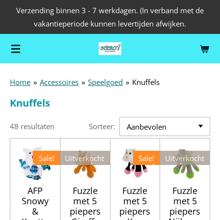
Verzending binnen 3 - 7 werkdagen. (In verband met de
Ga
vakantieperiode kunnen levertijden afwijken.
direct
naar
de
hoofdinhoud
Home
»
Accessoires
»
Speelgoed
»
Knuffels
Knuffels
48 resultaten
Sorteer:
Sale!
Uitverkocht
Sale!
Uitverkocht
AFP
Fuzzle
Fuzzle
Fuzzle
Snowy
met 5
met 5
met 5
&
piepers
piepers
piepers