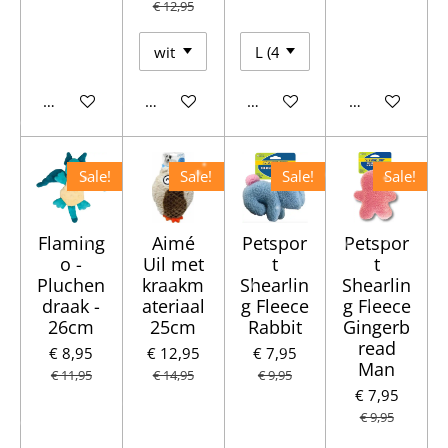
€ 12,95
In winkelwagen
In winkelwagen
In winkelwagen
In winkelwag
Sale!
Sale!
Sale!
Sale!
Flaming
Aimé
Petspor
Petspor
o -
Uil met
t
t
Pluchen
kraakm
Shearlin
Shearlin
draak -
ateriaal
g Fleece
g Fleece
26cm
25cm
Rabbit
Gingerb
read
€ 8,95
€ 12,95
€ 7,95
Man
€ 11,95
€ 14,95
€ 9,95
€ 7,95
€ 9,95