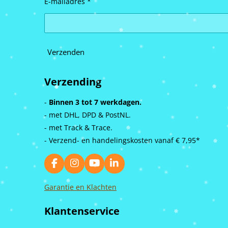
E-mailadres *
Verzenden
Verzending
-
Binnen 3 tot 7 werkdagen.
- met DHL, DPD & PostNL.
- met Track & Trace.
- Verzend- en handelingskosten vanaf
€ 7,95*
F
I
Y
L
a
n
o
i
c
s
u
n
Garantie en Klachten
e
t
T
k
b
a
u
e
Klantenservice
o
g
b
d
o
r
e
I