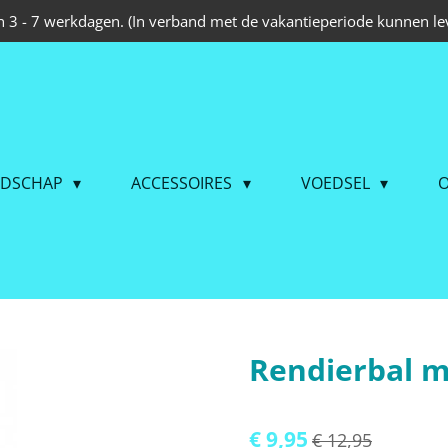
 3 - 7 werkdagen. (In verband met de vakantieperiode kunnen lev
EDSCHAP
ACCESSOIRES
VOEDSEL
O
Rendierbal m
€ 9,95
€ 12,95