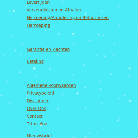
k
a
n
Levertijden
m
Verzendkosten en Afhalen
Herroeping/Annulering en Retourneren
Herroeping
Garantie en
klachten
Betaling
Algemene Voorwaarden
Privacybeleid
Disclaimer
Over Ons
Contact
Trimsalon
Nieuwsbrief