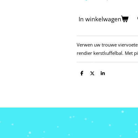
In winkelwagen
Verwen uw trouwe viervoeter
rendier kerstkuffelbal. Met 
D
D
S
e
e
h
l
e
a
e
l
r
n
e