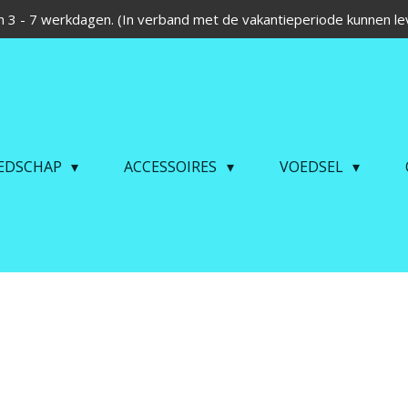
 3 - 7 werkdagen. (In verband met de vakantieperiode kunnen lev
EDSCHAP
ACCESSOIRES
VOEDSEL