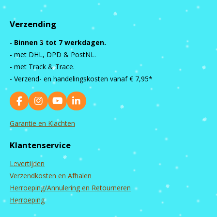
Verzending
-
Binnen 3 tot 7 werkdagen.
- met DHL, DPD & PostNL.
- met Track & Trace.
- Verzend- en handelingskosten vanaf
€ 7,95*
F
I
Y
L
a
n
o
i
c
s
u
n
Garantie en Klachten
e
t
T
k
b
a
u
e
Klantenservice
o
g
b
d
o
r
e
I
Levertijden
k
a
n
m
Verzendkosten en Afhalen
Herroeping/Annulering en Retourneren
Herroeping