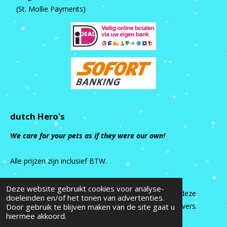
(St. Mollie Payments)
dutch Hero's
We care for your pets as if they were our own!
Alle prijzen zijn inclusief BTW.
Deze website gebruikt cookies voor analyse-
Alle rechten van intellectuele eigendom betreffende deze
doeleinden en/of het tonen van advertenties.
site liggen bij dutch Hero’s en haar relaties/licentiegevers.
Door gebruik te blijven maken van de site gaat u
hiermee akkoord.
© 2015 - 2026 dutch Hero's