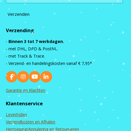
Verzenden
Verzending
-
Binnen 3 tot 7 werkdagen.
- met DHL, DPD & PostNL.
- met Track & Trace.
- Verzend- en handelingskosten vanaf
€ 7,95*
F
I
Y
L
a
n
o
i
c
s
u
n
Garantie en Klachten
e
t
T
k
b
a
u
e
Klantenservice
o
g
b
d
o
r
e
I
Levertijden
k
a
n
m
Verzendkosten en Afhalen
Herroeping/Annulering en Retourneren