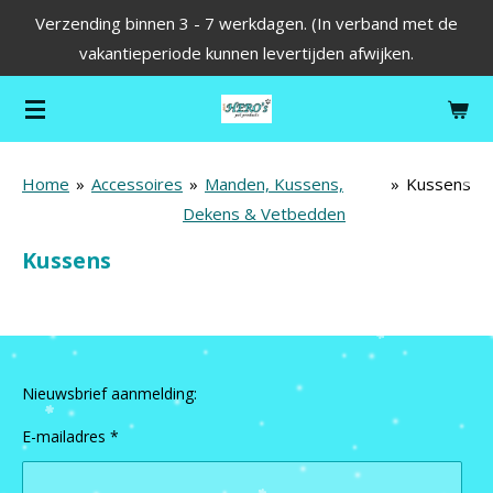
Verzending binnen 3 - 7 werkdagen. (In verband met de
Ga
vakantieperiode kunnen levertijden afwijken.
direct
naar
de
hoofdinhoud
Home
»
Accessoires
»
Manden, Kussens,
»
Kussens
Dekens & Vetbedden
Kussens
Nieuwsbrief aanmelding:
E-mailadres *