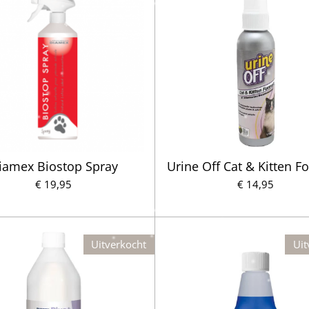
iamex Biostop Spray
Urine Off Cat & Kitten F
€ 19,95
€ 14,95
Uitverkocht
Uit