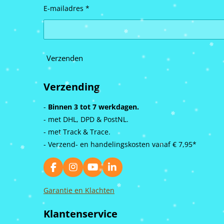
E-mailadres *
Verzenden
Verzending
-
Binnen 3 tot 7 werkdagen.
- met DHL, DPD & PostNL.
- met Track & Trace.
- Verzend- en handelingskosten vanaf
€ 7,95*
F
I
Y
L
a
n
o
i
c
s
u
n
Garantie en Klachten
e
t
T
k
b
a
u
e
Klantenservice
o
g
b
d