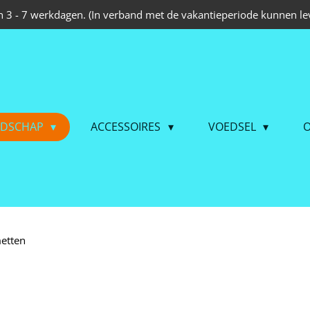
 3 - 7 werkdagen. (In verband met de vakantieperiode kunnen lev
EDSCHAP
ACCESSOIRES
VOEDSEL
O
etten