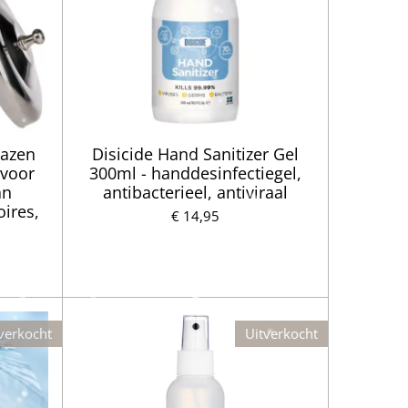
lazen
Disicide Hand Sanitizer Gel
 voor
300ml - handdesinfectiegel,
an
antibacterieel, antiviraal
ires,
€ 14,95
verkocht
Uitverkocht