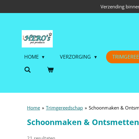
Verzending binnen
Ga
direct
naar
de
hoofdinhoud
HOME
VERZORGING
TRIMGERE
Home
»
Trimgereedschap
»
Schoonmaken & Ontsm
Schoonmaken & Ontsmetten
21 resultaten