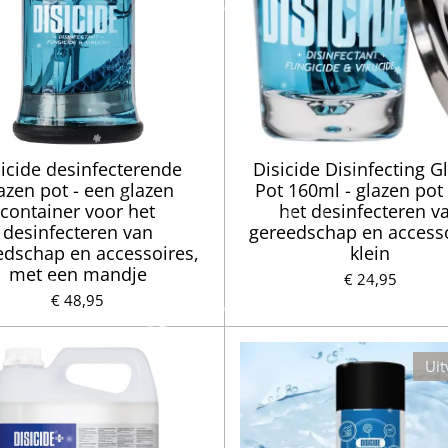
icide desinfecterende
Disicide Disinfecting G
azen pot - een glazen
Pot 160ml - glazen pot
container voor het
het desinfecteren v
desinfecteren van
gereedschap en accesso
edschap en accessoires,
klein
met een mandje
€ 24,95
€ 48,95
Uit