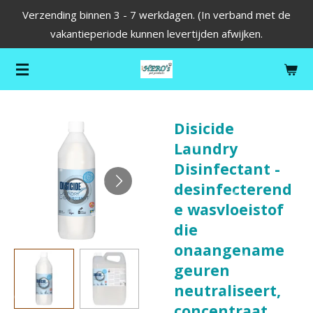
Verzending binnen 3 - 7 werkdagen. (In verband met de
Ga
vakantieperiode kunnen levertijden afwijken.
direct
naar
de
hoofdinhoud
Disicide
Laundry
Disinfectant -
desinfecterend
e wasvloeistof
die
onaangename
geuren
neutraliseert,
concentraat