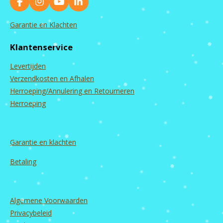
F
I
Y
L
a
n
o
i
c
s
u
n
Garantie en Klachten
e
t
T
k
b
a
u
e
Klantenservice
o
g
b
d
o
r
e
I
Levertijden
k
a
n
m
Verzendkosten en Afhalen
Herroeping/Annulering en Retourneren
Herroeping
Garantie en
klachten
Betaling
Algemene Voorwaarden
Privacybeleid