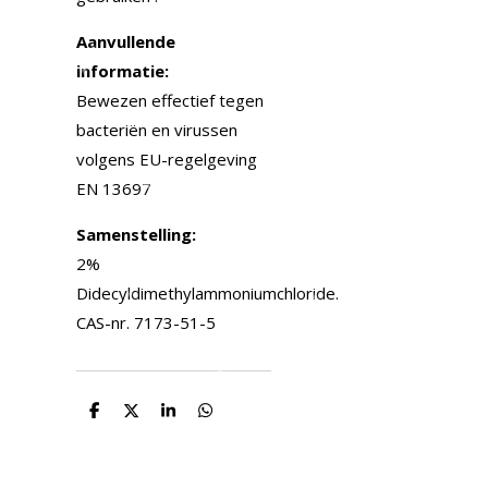
Aanvullende
informatie:
Bewezen effectief tegen
bacteriën en virussen
volgens EU-regelgeving
EN 13697
Samenstelling:
2%
Didecyldimethylammoniumchloride.
CAS-nr. 7173-51-5
D
D
S
D
e
e
h
e
l
e
a
l
e
l
r
e
n
e
n