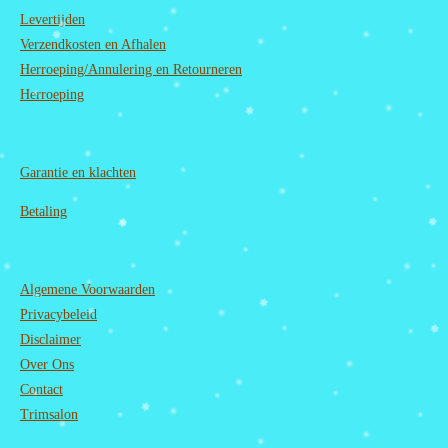
o
r
e
I
Levertijden
k
a
n
m
Verzendkosten en Afhalen
Herroeping/Annulering en Retourneren
Herroeping
Garantie en
klachten
Betaling
Algemene Voorwaarden
Privacybeleid
Disclaimer
Over Ons
Contact
Trimsalon