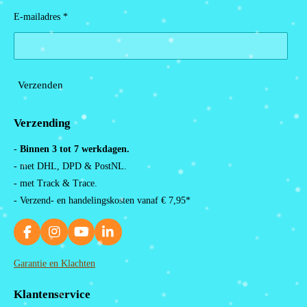
E-mailadres *
Verzenden
Verzending
-
Binnen 3 tot 7 werkdagen.
- met DHL, DPD & PostNL.
- met Track & Trace.
- Verzend- en handelingskosten vanaf
€ 7,95*
F
I
Y
L
a
n
o
i
c
s
u
n
Garantie en Klachten
e
t
T
k
b
a
u
e
Klantenservice
o
g
b
d