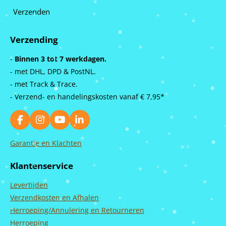
Verzenden
Verzending
-
Binnen 3 tot 7 werkdagen.
- met DHL, DPD & PostNL.
- met Track & Trace.
- Verzend- en handelingskosten vanaf
€ 7,95*
F
I
Y
L
a
n
o
i
c
s
u
n
Garantie en Klachten
e
t
T
k
b
a
u
e
Klantenservice
o
g
b
d
o
r
e
I
Levertijden
k
a
n
m
Verzendkosten en Afhalen
Herroeping/Annulering en Retourneren
Herroeping