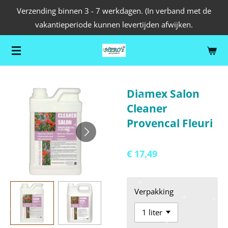
Verzending binnen 3 - 7 werkdagen. (In verband met de
Ga
vakantieperiode kunnen levertijden afwijken.
direct
naar
de
hoofdinhoud
Diamex Salon
Cleaner
Provencal Fleuri
€ 17,49
Verpakking