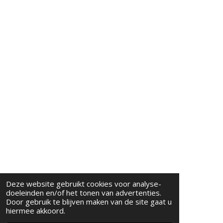
Deze website gebruikt cookies voor analyse-
doeleinden en/of het tonen van advertenties.
Door gebruik te blijven maken van de site gaat u
hiermee akkoord.