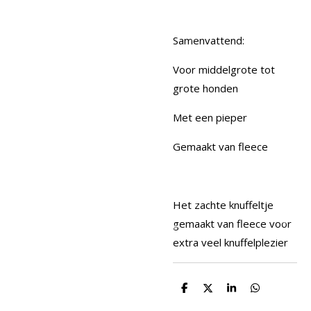
Samenvattend:
Voor middelgrote tot
grote honden
Met een pieper
Gemaakt van fleece
Het zachte knuffeltje
gemaakt van fleece voor
extra veel knuffelplezier
D
D
S
D
e
e
h
e