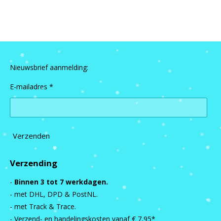
l
e
a
l
e
l
r
e
n
e
n
Nieuwsbrief aanmelding:
E-mailadres *
Verzenden
Verzending
-
Binnen 3 tot 7 werkdagen.
- met DHL, DPD & PostNL.
- met Track & Trace.
- Verzend- en handelingskosten vanaf
€ 7,95*