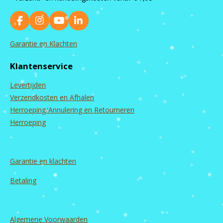
F
I
Y
L
a
n
o
i
c
s
u
n
Garantie en Klachten
e
t
T
k
b
a
u
e
Klantenservice
o
g
b
d
o
r
e
I
Levertijden
k
a
n
m
Verzendkosten en Afhalen
Herroeping/Annulering en Retourneren
Herroeping
Garantie en
klachten
Betaling
Algemene Voorwaarden