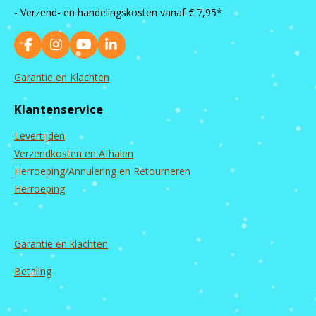
- Verzend- en handelingskosten vanaf
€ 7,95*
F
I
Y
L
a
n
o
i
c
s
u
n
Garantie en Klachten
e
t
T
k
b
a
u
e
Klantenservice
o
g
b
d
o
r
e
I
Levertijden
k
a
n
m
Verzendkosten en Afhalen
Herroeping/Annulering en Retourneren
Herroeping
Garantie en
klachten
Betaling