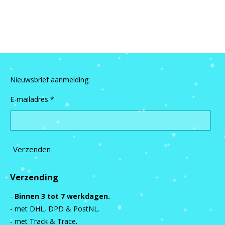
e
e
h
e
l
e
a
l
e
l
r
e
n
e
n
Nieuwsbrief aanmelding:
E-mailadres *
Verzenden
Verzending
-
Binnen 3 tot 7 werkdagen.
- met DHL, DPD & PostNL.
- met Track & Trace.