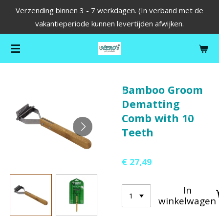
Verzending binnen 3 - 7 werkdagen. (In verband met de
Ga
vakantieperiode kunnen levertijden afwijken.
direct
naar
de
hoofdinhoud
Bamboo Groom
Dematting
Comb with 10
Teeth
€ 27,49
In
winkelwagen