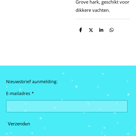
Grove hark, geschikt voor
dikkere vachten.
D
D
S
D
e
e
h
e
l
e
a
l
e
l
r
e
n
e
n
Nieuwsbrief aanmelding:
E-mailadres *
Verzenden