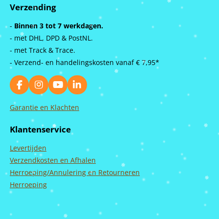
Verzending
-
Binnen 3 tot 7 werkdagen.
- met DHL, DPD & PostNL.
- met Track & Trace.
- Verzend- en handelingskosten vanaf
€ 7,95*
F
I
Y
L
a
n
o
i
c
s
u
n
Garantie en Klachten
e
t
T
k
b
a
u
e
Klantenservice
o
g
b
d
o
r
e
I
Levertijden
k
a
n
m
Verzendkosten en Afhalen
Herroeping/Annulering en Retourneren
Herroeping