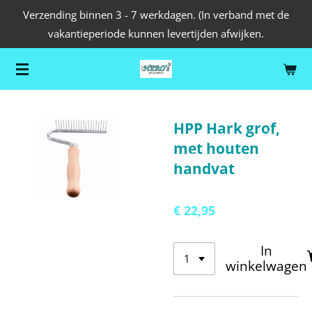
Verzending binnen 3 - 7 werkdagen. (In verband met de
Ga
vakantieperiode kunnen levertijden afwijken.
direct
naar
de
hoofdinhoud
HPP Hark grof,
met houten
handvat
€ 22,95
In
winkelwagen