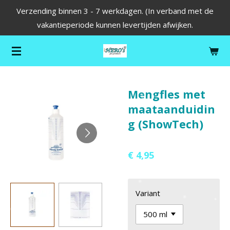
Verzending binnen 3 - 7 werkdagen. (In verband met de
Ga
vakantieperiode kunnen levertijden afwijken.
direct
naar
de
hoofdinhoud
Mengfles met
maataanduidin
g (ShowTech)
€ 4,95
Variant