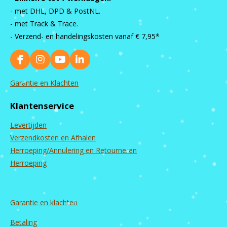
- met DHL, DPD & PostNL.
- met Track & Trace.
- Verzend- en handelingskosten vanaf
€ 7,95*
F
I
Y
L
a
n
o
i
c
s
u
n
Garantie en Klachten
e
t
T
k
b
a
u
e
Klantenservice
o
g
b
d
o
r
e
I
Levertijden
k
a
n
m
Verzendkosten en Afhalen
Herroeping/Annulering en Retourneren
Herroeping
Garantie en
klachten
Betaling