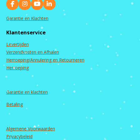
F
I
Y
L
a
n
o
i
c
s
u
n
Garantie en Klachten
e
t
T
k
b
a
u
e
Klantenservice
o
g
b
d
o
r
e
I
Levertijden
k
a
n
m
Verzendkosten en Afhalen
Herroeping/Annulering en Retourneren
Herroeping
Garantie en
klachten
Betaling
Algemene Voorwaarden
Privacybeleid