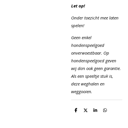
Let op!
Onder toezicht mee laten
spelen!
Geen enkel
hondenspeelgoed
onverwoestbaar. Op
hondenspeelgoed geven
wij dan ook geen garantie.
Als een speeltje stuk is,
deze weghalen en
weggooien.
D
D
S
D
e
e
h
e
l
e
a
l
e
l
r
e