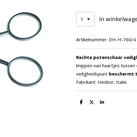
In winkelwag
Artikelnummer:
DH-H-760/4
Rechte potenschaar veili
knippen van haartjes tussen
veiligheidspunt
beschermt 
Fabrikant: Henbor, Italië.
D
D
S
e
e
h
l
e
a
e
l
r
n
e