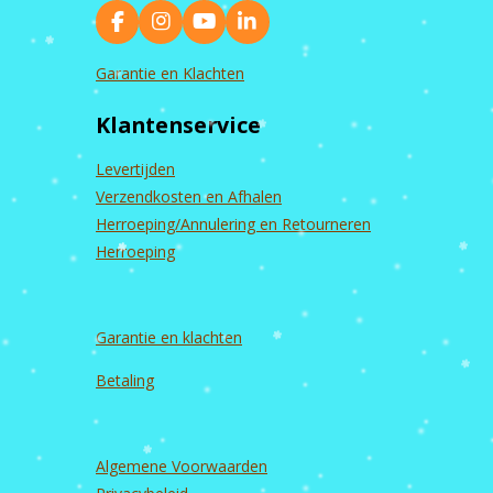
F
I
Y
L
a
n
o
i
c
s
u
n
Garantie en Klachten
e
t
T
k
b
a
u
e
Klantenservice
o
g
b
d
o
r
e
I
k
a
n
Levertijden
m
Verzendkosten en Afhalen
Herroeping/Annulering en Retourneren
Herroeping
Garantie en
klachten
Betaling
Algemene Voorwaarden