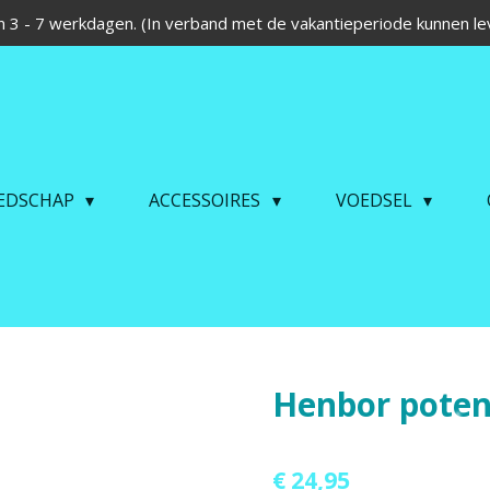
 3 - 7 werkdagen. (In verband met de vakantieperiode kunnen lev
EDSCHAP
ACCESSOIRES
VOEDSEL
Henbor poten
€ 24,95