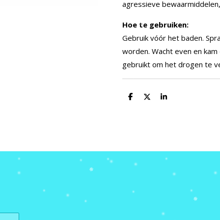
agressieve bewaarmiddelen, 
Hoe te gebruiken:
Gebruik vóór het baden.
Spr
worden.
Wacht even en kam 
gebruikt om het drogen te v
D
D
S
e
e
h
l
e
a
e
l
r
n
e