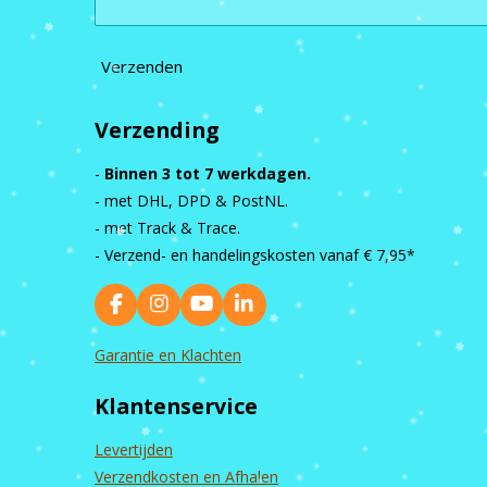
Verzenden
Verzending
-
Binnen 3 tot 7 werkdagen.
- met DHL, DPD & PostNL.
- met Track & Trace.
- Verzend- en handelingskosten vanaf
€ 7,95*
F
I
Y
L
a
n
o
i
c
s
u
n
Garantie en Klachten
e
t
T
k
b
a
u
e
Klantenservice
o
g
b
d
o
r
e
I
k
a
n
Levertijden
m
Verzendkosten en Afhalen