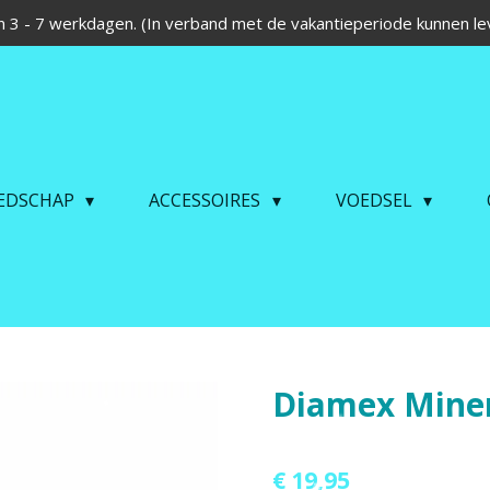
 3 - 7 werkdagen. (In verband met de vakantieperiode kunnen lev
EDSCHAP
ACCESSOIRES
VOEDSEL
Diamex Miner
€ 19,95