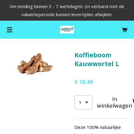
Verzending binnen 3 - 7 werkdagen. (In verband met de
Ga
vakantieperiode kunnen levertijden afwijken.
direct
naar
de
hoofdinhoud
Koffieboom
Kauwwortel L
€ 18,49
In
winkelwagen
Deze 100% natuurlijke