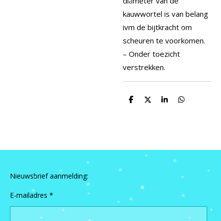
diameter van de
kauwwortel is van belang
ivm de bijtkracht om
scheuren te voorkomen.
– Onder toezicht
verstrekken.
D
D
S
D
e
e
h
e
l
e
a
l
e
l
r
e
n
e
n
Nieuwsbrief aanmelding:
E-mailadres *