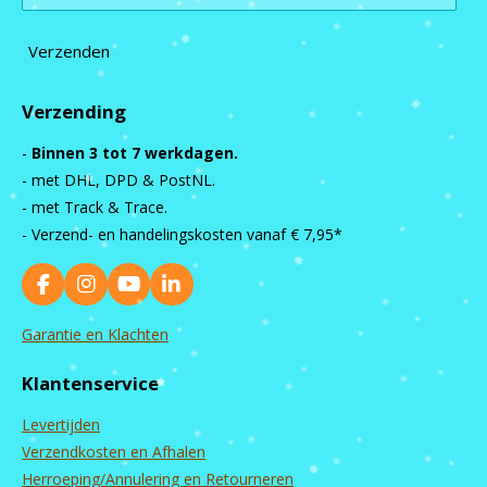
Verzenden
Verzending
-
Binnen 3 tot 7 werkdagen.
- met DHL, DPD & PostNL.
- met Track & Trace.
- Verzend- en handelingskosten vanaf
€ 7,95*
F
I
Y
L
a
n
o
i
c
s
u
n
Garantie en Klachten
e
t
T
k
b
a
u
e
Klantenservice
o
g
b
d
o
r
e
I
Levertijden
k
a
n
m
Verzendkosten en Afhalen
Herroeping/Annulering en Retourneren