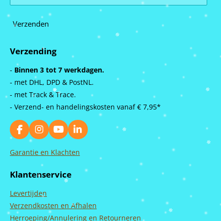
Verzenden
Verzending
-
Binnen 3 tot 7 werkdagen.
- met DHL, DPD & PostNL.
- met Track & Trace.
- Verzend- en handelingskosten vanaf
€ 7,95*
F
I
Y
L
a
n
o
i
c
s
u
n
Garantie en Klachten
e
t
T
k
b
a
u
e
Klantenservice
o
g
b
d
o
r
e
I
Levertijden
k
a
n
m
Verzendkosten en Afhalen
Herroeping/Annulering en Retourneren