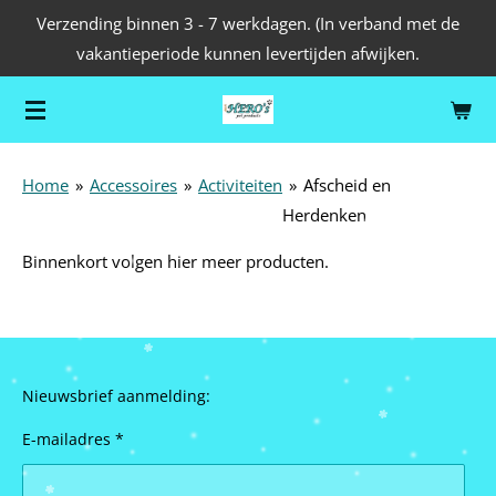
Verzending binnen 3 - 7 werkdagen. (In verband met de
Ga
vakantieperiode kunnen levertijden afwijken.
direct
naar
de
hoofdinhoud
Home
»
Accessoires
»
Activiteiten
»
Afscheid en
Herdenken
Binnenkort volgen hier meer producten.
Nieuwsbrief aanmelding:
E-mailadres *