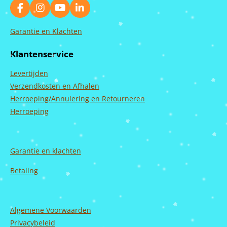
F
I
Y
L
a
n
o
i
c
s
u
n
Garantie en Klachten
e
t
T
k
b
a
u
e
Klantenservice
o
g
b
d
o
r
e
I
Levertijden
k
a
n
m
Verzendkosten en Afhalen
Herroeping/Annulering en Retourneren
Herroeping
Garantie en
klachten
Betaling
Algemene Voorwaarden
Privacybeleid