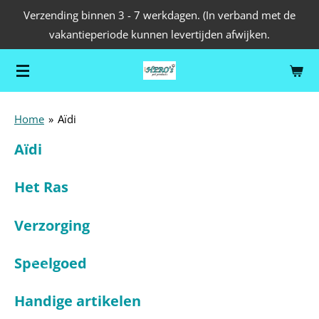
Verzending binnen 3 - 7 werkdagen. (In verband met de
Ga
vakantieperiode kunnen levertijden afwijken.
direct
naar
de
hoofdinhoud
Home
»
Aïdi
Aïdi
Het Ras
Verzorging
Speelgoed
Handige artikelen