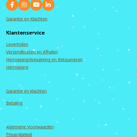
F
I
Y
L
a
n
o
i
c
s
u
n
Garantie en Klachten
e
t
T
k
b
a
u
e
Klantenservice
o
g
b
d
o
r
e
I
Levertijden
k
a
n
m
Verzendkosten en Afhalen
Herroeping/Annulering en Retourneren
Herroeping
Garantie en
klachten
Betaling
Algemene Voorwaarden
Privacybeleid