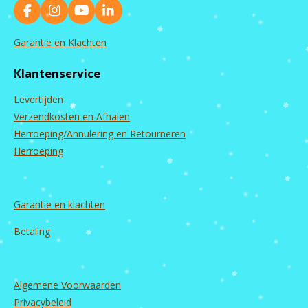
F
I
Y
L
a
n
o
i
c
s
u
n
Garantie en Klachten
e
t
T
k
b
a
u
e
Klantenservice
o
g
b
d
o
r
e
I
Levertijden
k
a
n
m
Verzendkosten en Afhalen
Herroeping/Annulering en Retourneren
Herroeping
Garantie en
klachten
Betaling
Algemene Voorwaarden
Privacybeleid