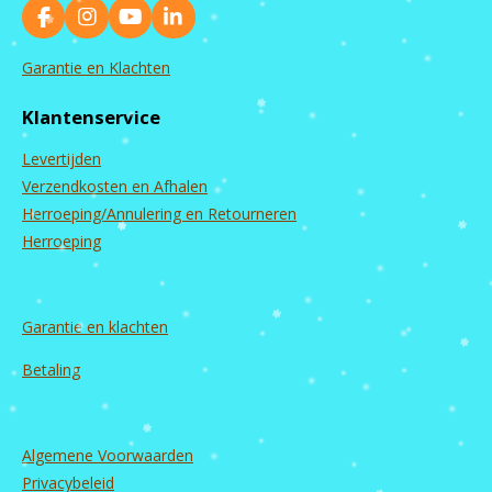
F
I
Y
L
a
n
o
i
c
s
u
n
Garantie en Klachten
e
t
T
k
b
a
u
e
Klantenservice
o
g
b
d
o
r
e
I
Levertijden
k
a
n
m
Verzendkosten en Afhalen
Herroeping/Annulering en Retourneren
Herroeping
Garantie en
klachten
Betaling
Algemene Voorwaarden
Privacybeleid