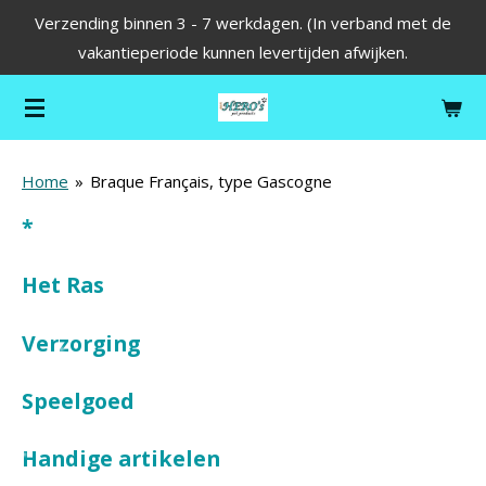
Verzending binnen 3 - 7 werkdagen. (In verband met de
Ga
vakantieperiode kunnen levertijden afwijken.
direct
naar
de
hoofdinhoud
Home
»
Braque Français, type Gascogne
*
Het Ras
Verzorging
Speelgoed
Handige artikelen