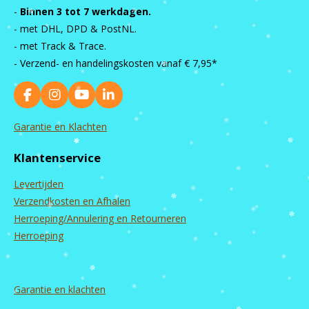
-
Binnen 3 tot 7 werkdagen.
- met DHL, DPD & PostNL.
- met Track & Trace.
- Verzend- en handelingskosten vanaf
€ 7,95*
F
I
Y
L
a
n
o
i
c
s
u
n
Garantie en Klachten
e
t
T
k
b
a
u
e
Klantenservice
o
g
b
d
o
r
e
I
Levertijden
k
a
n
m
Verzendkosten en Afhalen
Herroeping/Annulering en Retourneren
Herroeping
Garantie en
klachten