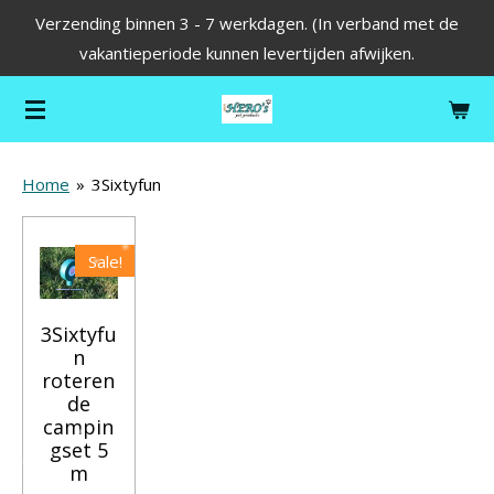
Verzending binnen 3 - 7 werkdagen. (In verband met de
Ga
vakantieperiode kunnen levertijden afwijken.
direct
naar
de
hoofdinhoud
Home
»
3Sixtyfun
Sale!
3Sixtyfu
n
roteren
de
campin
gset 5
m