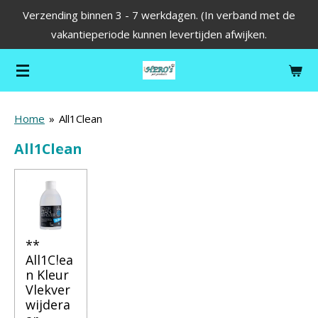
Verzending binnen 3 - 7 werkdagen. (In verband met de
Ga
vakantieperiode kunnen levertijden afwijken.
direct
naar
de
hoofdinhoud
Home
»
All1Clean
All1Clean
**
All1Clea
n Kleur
Vlekver
wijdera