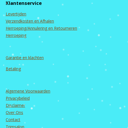
Klantenservice
o
g
b
d
o
r
e
I
Levertijden
k
a
n
m
Verzendkosten en Afhalen
Herroeping/Annulering en Retourneren
Herroeping
Garantie en
klachten
Betaling
Algemene Voorwaarden
Privacybeleid
Disclaimer
Over Ons
Contact
Trimsalon