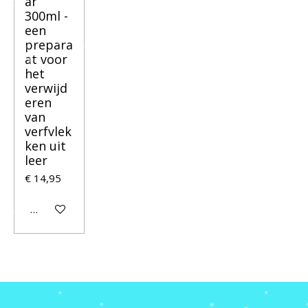
ar
300ml -
een
prepara
at voor
het
verwijd
eren
van
verfvlek
ken uit
leer
€ 14,95
In winkelwagen