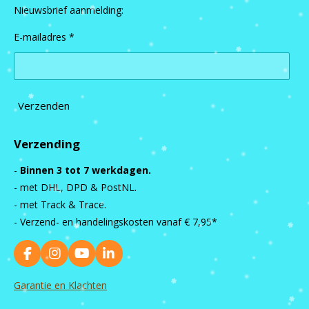
Nieuwsbrief aanmelding:
E-mailadres *
Verzenden
Verzending
-
Binnen 3 tot 7 werkdagen.
- met DHL, DPD & PostNL.
- met Track & Trace.
- Verzend- en handelingskosten vanaf
€ 7,95*
F
I
Y
L
a
n
o
i
c
s
u
n
Garantie en Klachten
e
t
T
k
b
a
u
e