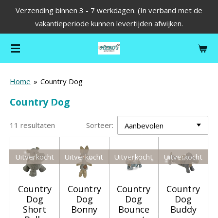
Verzending binnen 3 - 7 werkdagen. (In verband met de
Ga
vakantieperiode kunnen levertijden afwijken.
direct
naar
de
hoofdinhoud
Home
»
Country Dog
Country Dog
11 resultaten
Sorteer:
Uitverkocht
Uitverkocht
Uitverkocht
Uitverkocht
Country
Country
Country
Country
Dog
Dog
Dog
Dog
Short
Bonny
Bounce
Buddy