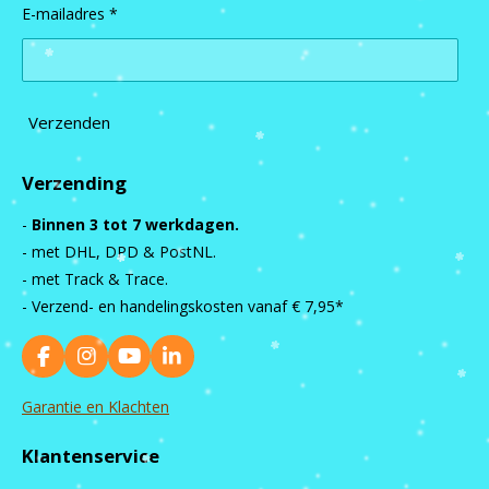
E-mailadres *
Verzenden
Verzending
-
Binnen 3 tot 7 werkdagen.
- met DHL, DPD & PostNL.
- met Track & Trace.
- Verzend- en handelingskosten vanaf
€ 7,95*
F
I
Y
L
a
n
o
i
c
s
u
n
Garantie en Klachten
e
t
T
k
b
a
u
e
Klantenservice
o
g
b
d
o
r
e
I