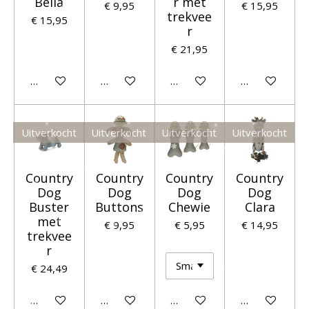
Bella
r met
€ 9,95
€ 15,95
trekvee
€ 15,95
r
€ 21,95
Houd mij op de hoogte
Houd mij op de hoogte
Houd mij op de hoogte
Houd mij op 
Uitverkocht
Uitverkocht
Uitverkocht
Uitverkocht
Country
Country
Country
Country
Dog
Dog
Dog
Dog
Buster
Buttons
Chewie
Clara
met
€ 9,95
€ 5,95
€ 14,95
trekvee
r
€ 24,49
Houd mij op de hoogte
Houd mij op de hoogte
Houd mij op de hoogte
Houd mij op 