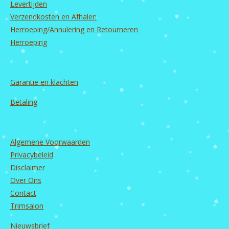
Levertijden
k
a
n
m
Verzendkosten en Afhalen
Herroeping/Annulering en Retourneren
Herroeping
Garantie en
klachten
Betaling
Algemene Voorwaarden
Privacybeleid
Disclaimer
Over Ons
Contact
Trimsalon
Nieuwsbrief