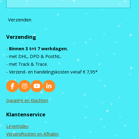
Verzenden
Verzending
-
Binnen 3 tot 7 werkdagen.
- met DHL, DPD & PostNL.
- met Track & Trace.
- Verzend- en handelingskosten vanaf
€ 7,95*
F
I
Y
L
a
n
o
i
c
s
u
n
Garantie en Klachten
e
t
T
k
b
a
u
e
Klantenservice
o
g
b
d
o
r
e
I
Levertijden
k
a
n
m
Verzendkosten en Afhalen