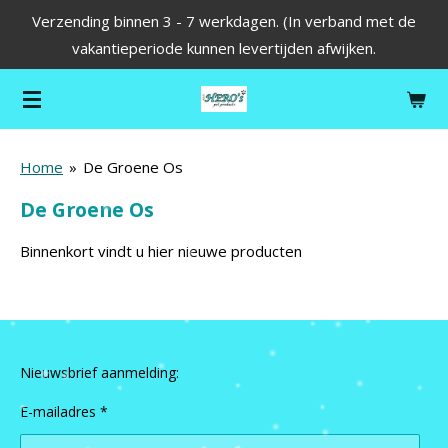
Verzending binnen 3 - 7 werkdagen. (In verband met de
Ga
vakantieperiode kunnen levertijden afwijken.
direct
naar
de
hoofdinhoud
Home
»
De Groene Os
De Groene Os
Binnenkort vindt u hier nieuwe producten
Nieuwsbrief aanmelding:
E-mailadres *