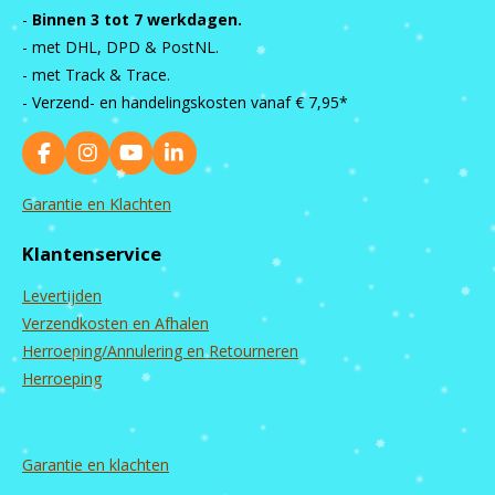
-
Binnen 3 tot 7 werkdagen.
- met DHL, DPD & PostNL.
- met Track & Trace.
- Verzend- en handelingskosten vanaf
€ 7,95*
F
I
Y
L
a
n
o
i
c
s
u
n
Garantie en Klachten
e
t
T
k
b
a
u
e
Klantenservice
o
g
b
d
o
r
e
I
Levertijden
k
a
n
m
Verzendkosten en Afhalen
Herroeping/Annulering en Retourneren
Herroeping
Garantie en
klachten