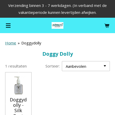
Verzending binnen 3 - 7 werkdagen. (In verband met de
Ga
vakantieperiode kunnen levertijden afwijken.
direct
naar
de
hoofdinhoud
Home
»
Doggydolly
Doggy Dolly
1 resultaten
Sorteer:
Doggyd
olly -
Silk