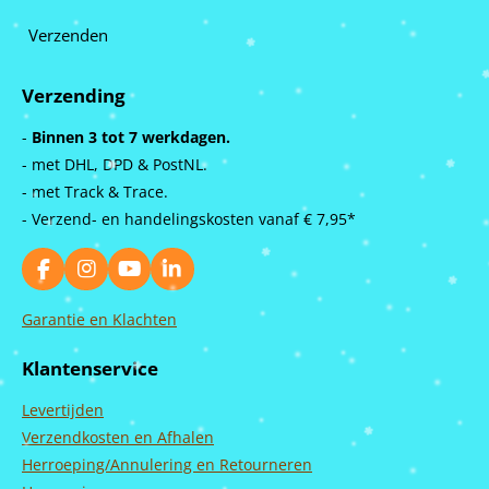
Verzenden
Verzending
-
Binnen 3 tot 7 werkdagen.
- met DHL, DPD & PostNL.
- met Track & Trace.
- Verzend- en handelingskosten vanaf
€ 7,95*
F
I
Y
L
a
n
o
i
c
s
u
n
Garantie en Klachten
e
t
T
k
b
a
u
e
Klantenservice
o
g
b
d
o
r
e
I
Levertijden
k
a
n
m
Verzendkosten en Afhalen
Herroeping/Annulering en Retourneren