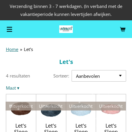
Verzending binnen 3 - 7 werkdagen. (In verband met de
Ga
vakantieperiode kunnen levertijden afwijken.
direct
naar
de
hoofdinhoud
Home
»
Let's
Let's
4 resultaten
Sorteer:
Maat
▾
Uitverkocht
Uitverkocht
Uitverkocht
Uitverkocht
Let's
Let's
Let's
Let's
Sleep
Sleep
Sleep
Sleep