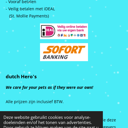
- Vooraf betalen
- Veilig betalen met iDEAL
(St. Mollie Payments)
dutch Hero's
We care for your pets as if they were our own!
Alle prijzen zijn inclusief BTW.
Deze website gebruikt cookies voor analyse-
Alle rechten van intellectuele eigendom betreffende deze
doeleinden en/of het tonen van advertenties.
site liggen bij dutch Hero’s en haar relaties/licentiegevers.
Door gebruik te blijven maken van de site gaat u