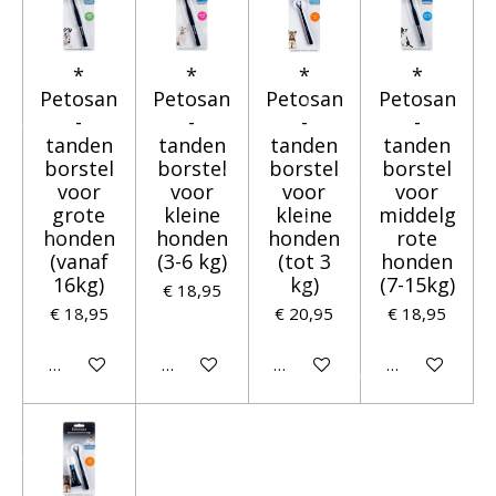
*
*
*
*
Petosan
Petosan
Petosan
Petosan
-
-
-
-
tanden
tanden
tanden
tanden
borstel
borstel
borstel
borstel
voor
voor
voor
voor
grote
kleine
kleine
middelg
honden
honden
honden
rote
(vanaf
(3-6 kg)
(tot 3
honden
16kg)
kg)
(7-15kg)
€ 18,95
€ 18,95
€ 20,95
€ 18,95
In winkelwagen
In winkelwagen
In winkelwagen
In winkelwage