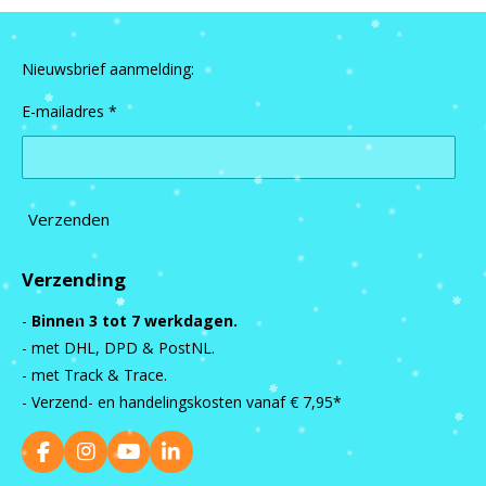
Nieuwsbrief aanmelding:
E-mailadres *
Verzenden
Verzending
-
Binnen 3 tot 7 werkdagen.
- met DHL, DPD & PostNL.
- met Track & Trace.
- Verzend- en handelingskosten vanaf
€ 7,95*
F
I
Y
L
a
n
o
i