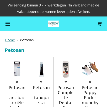
Verzending binnen 3 - 7 werkdagen. (In verband met de
Ga
vakantieperiode kunnen levertijden afwijken.
direct
naar
de
hoofdinhoud
Home
»
Petosan
Petosan
*
*
*
*
Petosan
Petosan
Petosan
Petosan
-
-
Comple
Puppy
antibac
tandpa
te
Pack -
teriële
sta
Dental
mondhy