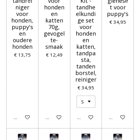
tandrei
voor
Kit -
giënese
niger
honden
tandhe
t voor
voor
en
elkundi
puppy's
honden,
katten
ge set
€ 34,95
puppy's
70g,
voor
en
gevogel
honden
oudere
te-
en
honden
smaak
katten,
tandpa
€ 13,75
€ 12,49
sta,
tanden
borstel,
reiniger
€ 34,95
In winkelwagen
In winkelwagen
In winkelwagen
In winkelwage