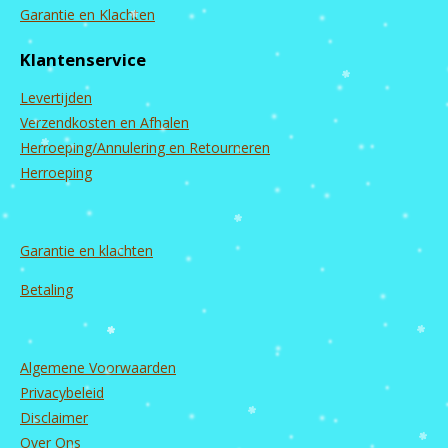
c
s
u
n
Garantie en Klachten
e
t
T
k
b
a
u
e
Klantenservice
o
g
b
d
o
r
e
I
Levertijden
k
a
n
m
Verzendkosten en Afhalen
Herroeping/Annulering en Retourneren
Herroeping
Garantie en
klachten
Betaling
Algemene Voorwaarden
Privacybeleid
Disclaimer
Over Ons