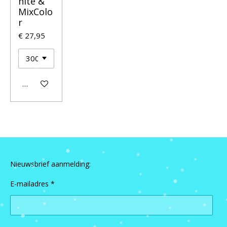
hite &
MixColo
r
€ 27,95
In winkelwagen
Nieuwsbrief aanmelding:
E-mailadres *