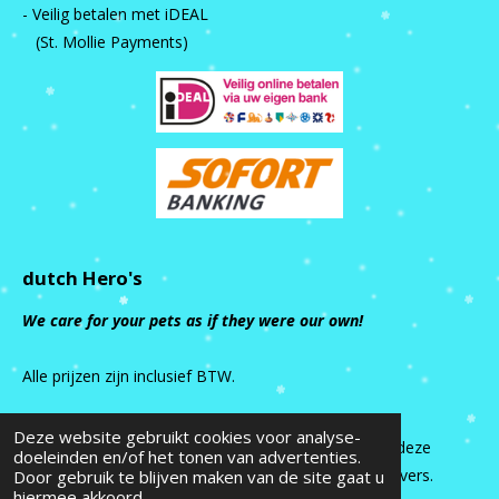
- Veilig betalen met iDEAL
(St. Mollie Payments)
dutch Hero's
We care for your pets as if they were our own!
Alle prijzen zijn inclusief BTW.
Deze website gebruikt cookies voor analyse-
Alle rechten van intellectuele eigendom betreffende deze
doeleinden en/of het tonen van advertenties.
site liggen bij dutch Hero’s en haar relaties/licentiegevers.
Door gebruik te blijven maken van de site gaat u
hiermee akkoord.