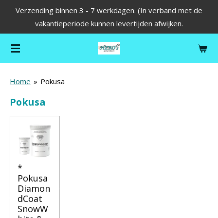
Verzending binnen 3 - 7 werkdagen. (In verband met de
Ga
vakantieperiode kunnen levertijden afwijken.
direct
naar
de
hoofdinhoud
Home
»
Pokusa
Pokusa
*
Pokusa
Diamon
dCoat
SnowW