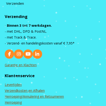
Verzenden
Verzending
-
Binnen 3 tot 7 werkdagen.
- met DHL, DPD & PostNL.
- met Track & Trace.
- Verzend- en handelingskosten vanaf
€ 7,95*
F
I
Y
L
a
n
o
i
c
s
u
n
Garantie en Klachten
e
t
T
k
b
a
u
e
Klantenservice
o
g
b
d
o
r
e
I
Levertijden
k
a
n
m
Verzendkosten en Afhalen
Herroeping/Annulering en Retourneren
Herroeping