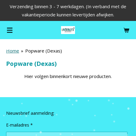
Verzending binnen 3 - 7 werkdagen. (In verband met de
Ga
vakantieperiode kunnen levertijden afwijken.
direct
naar
de
hoofdinhoud
Home
»
Popware (Dexas)
Popware (Dexas)
Hier volgen binnenkort nieuwe producten.
Nieuwsbrief aanmelding:
E-mailadres *