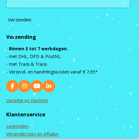
Verzenden
Verzending
-
Binnen 3 tot 7 werkdagen.
- met DHL, DPD & PostNL.
- met Track & Trace.
- Verzend- en handelingskosten vanaf
€ 7,95*
F
I
Y
L
a
n
o
i
c
s
u
n
Garantie en Klachten
e
t
T
k
b
a
u
e
Klantenservice
o
g
b
d
o
r
e
I
Levertijden
k
a
n
m
Verzendkosten en Afhalen