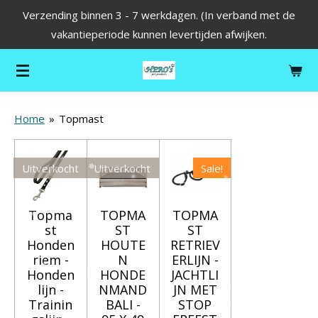
Verzending binnen 3 - 7 werkdagen. (In verband met de
Ga
vakantieperiode kunnen levertijden afwijken.
direct
naar
de
hoofdinhoud
Home
»
Topmast
Uitverkocht
Uitverkocht
Sale!
Topma
TOPMA
TOPMA
st
ST
ST
Honden
HOUTE
RETRIEV
riem -
N
ERLIJN -
Honden
HONDE
JACHTLI
lijn -
NMAND
JN MET
Trainin
BALI -
STOP