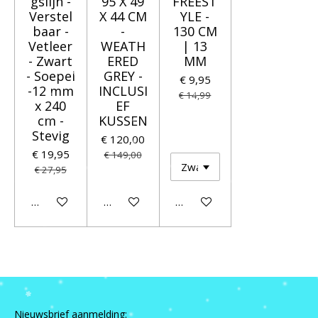
gslijn -
95 X 49
FREEST
Verstel
X 44 CM
YLE -
baar -
-
130 CM
Vetleer
WEATH
| 13
- Zwart
ERED
MM
- Soepel
GREY -
€ 9,95
-12 mm
INCLUSI
€ 14,99
x 240
EF
cm -
KUSSEN
Stevig
€ 120,00
€ 19,95
€ 149,00
€ 27,95
Houd mij op de hoogte
Houd mij op de hoogte
In winkelwagen
Nieuwsbrief aanmelding: