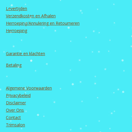
o
r
e
I
Levertijden
k
a
n
m
Verzendkosten en Afhalen
Herroeping/Annulering en Retourneren
Herroeping
Garantie en
klachten
Betaling
Algemene Voorwaarden
Privacybeleid
Disclaimer
Over Ons
Contact
Trimsalon