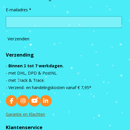
E-mailadres *
Verzenden
Verzending
-
Binnen 3 tot 7 werkdagen.
- met DHL, DPD & PostNL.
- met Track & Trace.
- Verzend- en handelingskosten vanaf
€ 7,95*
F
I
Y
L
a
n
o
i
c
s
u
n
Garantie en Klachten
e
t
T
k
b
a
u
e
Klantenservice
o
g
b
d